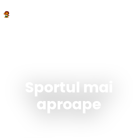
To
SPORT ȘI ACTIVITĂȚI REZERVATE ONLINE
Sportul mai
aproape
Găsești cluburi verificate, vezi orele libere în
timp real și confirmi online în câteva secunde.