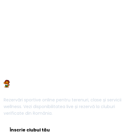
Rezervări sportive online pentru terenuri, clase și servicii
wellness. Vezi disponibilitatea live și rezervă la cluburi
verificate din România.
Înscrie clubul tău