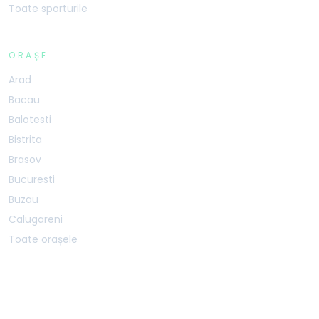
Toate sporturile
ORAȘE
Arad
Bacau
Balotesti
Bistrita
Brasov
Bucuresti
Buzau
Calugareni
Toate orașele
BOOKSPORTSAPP SRL · CUI 40587207 · J40/1468/2019 · Șos. Mihai Bravu 227B,
Sector 3, București, 030301
SERVER:
PRODUCTION-1