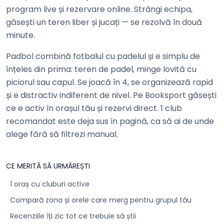
program live și rezervare online. Strângi echipa,
găsești un teren liber și jucați — se rezolvă în două
minute.
Padbol combină fotbalul cu padelul și e simplu de
înțeles din prima: teren de padel, minge lovită cu
piciorul sau capul. Se joacă în 4, se organizează rapid
și e distractiv indiferent de nivel. Pe Booksport găsești
ce e activ în orașul tău și rezervi direct. 1 club
recomandat este deja sus în pagină, ca să ai de unde
alege fără să filtrezi manual.
CE MERITĂ SĂ URMĂREȘTI
1 oraș cu cluburi active
Compară zona și orele care merg pentru grupul tău
Recenziile îți zic tot ce trebuie să știi