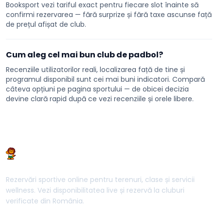
Booksport vezi tariful exact pentru fiecare slot înainte să
confirmi rezervarea — fără surprize și fără taxe ascunse față
de prețul afișat de club.
Cum aleg cel mai bun club de padbol?
Recenziile utilizatorilor reali, localizarea față de tine și
programul disponibil sunt cei mai buni indicatori. Compară
câteva opțiuni pe pagina sportului — de obicei decizia
devine clară rapid după ce vezi recenziile și orele libere.
Rezervări sportive online pentru terenuri, clase și servicii
wellness. Vezi disponibilitatea live și rezervă la cluburi
verificate din România.