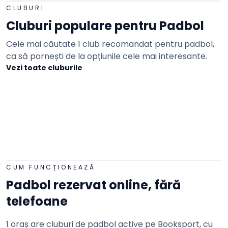
CLUBURI
Cluburi populare pentru
Padbol
Cele mai căutate 1 club recomandat pentru padbol,
ca să pornești de la opțiunile cele mai interesante.
Vezi toate cluburile
Padbol
Adaugă o recenzie
2 terenuri
Royal Victory Arena
Bucuresti · Bd. Ghencea, nr.31
REZERVĂ
CUM FUNCȚIONEAZĂ
Padbol
rezervat online, fără
telefoane
1 oraș are cluburi de padbol active pe Booksport, cu