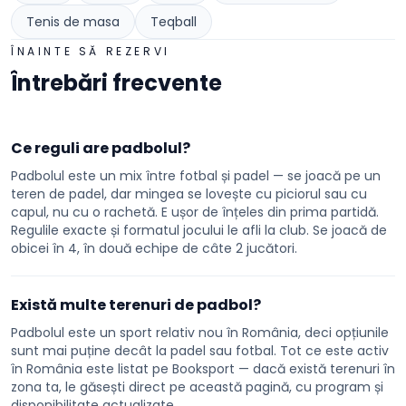
Tenis de masa
Teqball
ÎNAINTE SĂ REZERVI
Întrebări frecvente
Ce reguli are padbolul?
Padbolul este un mix între fotbal și padel — se joacă pe un
teren de padel, dar mingea se lovește cu piciorul sau cu
capul, nu cu o rachetă. E ușor de înțeles din prima partidă.
Regulile exacte și formatul jocului le afli la club. Se joacă de
obicei în 4, în două echipe de câte 2 jucători.
Există multe terenuri de padbol?
Padbolul este un sport relativ nou în România, deci opțiunile
sunt mai puține decât la padel sau fotbal. Tot ce este activ
în România este listat pe Booksport — dacă există terenuri în
zona ta, le găsești direct pe această pagină, cu program și
disponibilitate actualizate.