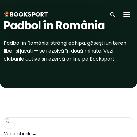
ACASĂ
›
SPORTURI
›
PADBOL
Togg
Padbol în România
Padbol în România: strângi echipa, găsești un teren
liber și jucați — se rezolvă în două minute. Vezi
cluburile active și rezervă online pe Booksport.
Bucuresti
ORAȘ
→
Vezi cluburile