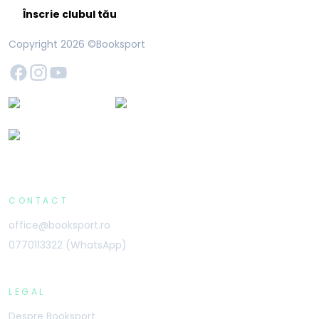
Înscrie clubul tău
Copyright
2026
©Booksport
CONTACT
office@booksport.ro
0770113322 (WhatsApp)
LEGAL
Despre Booksport