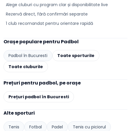
Alege cluburi cu program clar și disponibilitate live
Rezervă direct, fără confirmări separate
1 club recomandat pentru orientare rapidă
Orașe populare pentru
Padbol
Padbol
în
Bucuresti
Toate sporturile
Toate cluburile
Prețuri pentru
padbol
, pe orașe
Prețuri
padbol
în
Bucuresti
Alte sporturi
Tenis
Fotbal
Padel
Tenis cu piciorul