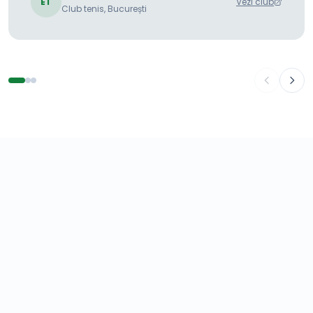
ET
Vezi club
Club tenis, București
GATA DE START?
Înscrie clubul în 2–3 minute.
Booksport funcționează în plus față de