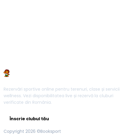
Cum primesc și gestionez rezervările
făcute prin Booksport?
Rezervări sportive online pentru terenuri, clase și servicii
wellness. Vezi disponibilitatea live și rezervă la cluburi
verificate din România.
Înscrie clubul tău
Copyright
2026
©Booksport