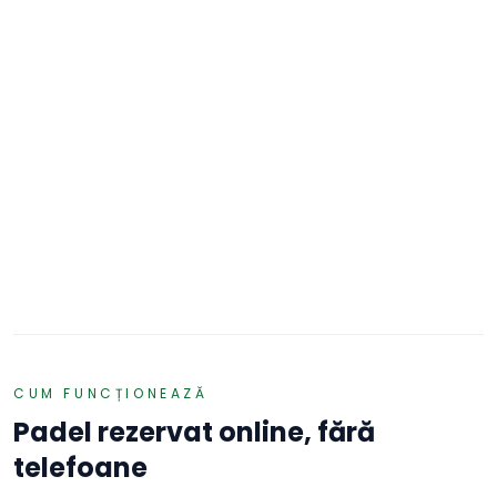
Adaugă o recenzie
1 teren
Padel, Pickleball, Badminton & Cerveza
Bucuresti · Str. Oltetului nr. 30
REZERVĂ
Padel
Adaugă o recenzie
1 teren
Școala Europeană de Tenis (Padel)
Bucuresti · Strada Carpați, nr. 100
REZERVĂ
CUM FUNCȚIONEAZĂ
Padel
rezervat online, fără
telefoane