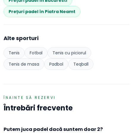
Prețuri
padel
în
Bucuresti
Prețuri
padel
în
Piatra Neamt
Alte sporturi
Tenis
Fotbal
Tenis cu piciorul
Tenis de masa
Padbol
Teqball
ÎNAINTE SĂ REZERVI
Întrebări frecvente
Putem juca padel dacă suntem doar 2?