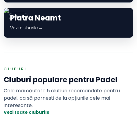
Piatra Neamt
ORAȘ
→
Vezi cluburile
CLUBURI
Cluburi populare pentru
Padel
Cele mai căutate 5 cluburi recomandate pentru
padel, ca să pornești de la opțiunile cele mai
interesante.
Vezi toate cluburile
Padel