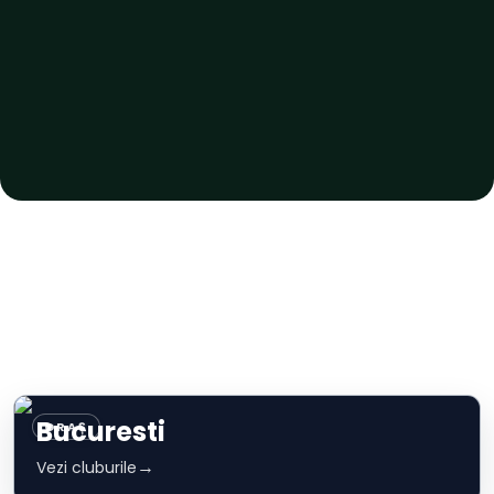
Bucuresti
ORAȘ
→
Vezi cluburile