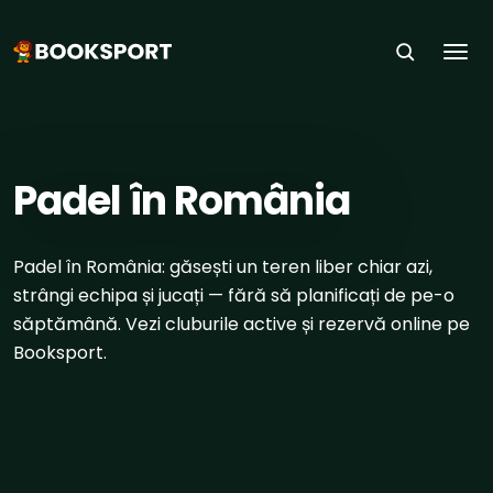
Togg
ACASĂ
›
SPORTURI
›
PADEL
Padel în România
Padel în România: găsești un teren liber chiar azi,
strângi echipa și jucați — fără să planificați de pe-o
săptămână. Vezi cluburile active și rezervă online pe
Booksport.