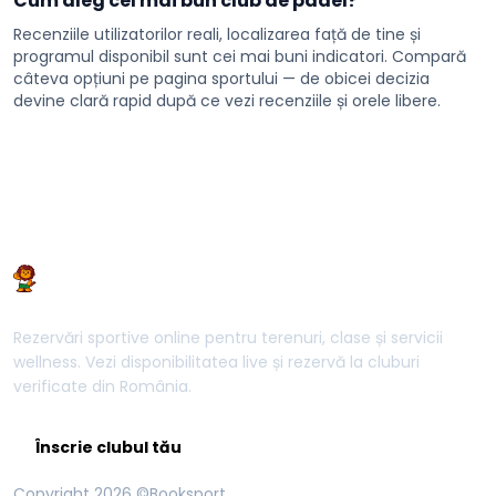
Cum aleg cel mai bun club de padel?
Recenziile utilizatorilor reali, localizarea față de tine și
programul disponibil sunt cei mai buni indicatori. Compară
câteva opțiuni pe pagina sportului — de obicei decizia
devine clară rapid după ce vezi recenziile și orele libere.
Rezervări sportive online pentru terenuri, clase și servicii
wellness. Vezi disponibilitatea live și rezervă la cluburi
verificate din România.
Înscrie clubul tău
Copyright
2026
©Booksport