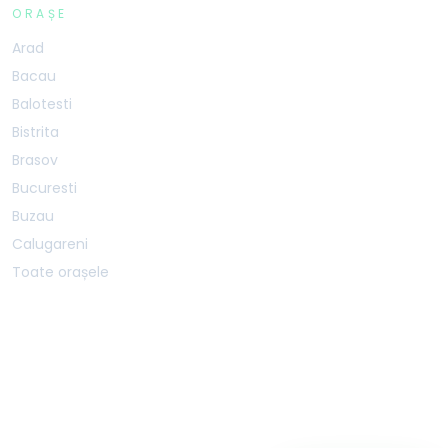
ORAȘE
Arad
Bacau
Balotesti
Bistrita
Brasov
Bucuresti
Buzau
Calugareni
Toate orașele
BOOKSPORTSAPP SRL · CUI 40587207 · J40/1468/2019 · Șos. Mihai Bravu 227B,
Sector 3, București, 030301
SERVER:
PRODUCTION-1