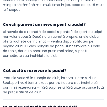
cerință de experiență. Terenul închis pe margini face ca
mingea să rămână mai mult timp în joc, ceea ce ajută mult
la început.
Ce echipament am nevoie pentru padel?
Ai nevoie de o rachetă de padel și pantofi de sport cu talpă
non-alunecoasă. Dacă nu ai rachetă proprie, unele cluburi
oferă rachete de închiriat — verifici disponibilitatea pe
pagina clubului ales. Mingile de padel sunt similare cu cele
de tenis, dar cu o presiune puțin mai mică, și pot fi
cumpărate sau închiriate la club.
Cât costă o rezervare la padel?
Prețurile variază în funcție de club, intervalul orar și zi. Pe
Booksport vezi tariful exact pentru fiecare slot înainte să
confirmi rezervarea — fără surprize și fără taxe ascunse față
de prețul afișat de club.