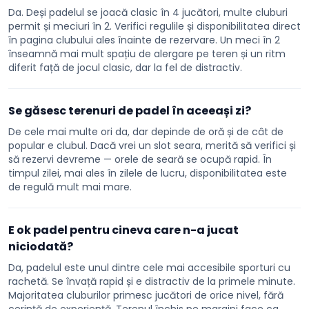
Da. Deși padelul se joacă clasic în 4 jucători, multe cluburi
permit și meciuri în 2. Verifici regulile și disponibilitatea direct
în pagina clubului ales înainte de rezervare. Un meci în 2
înseamnă mai mult spațiu de alergare pe teren și un ritm
diferit față de jocul clasic, dar la fel de distractiv.
Se găsesc terenuri de padel în aceeași zi?
De cele mai multe ori da, dar depinde de oră și de cât de
popular e clubul. Dacă vrei un slot seara, merită să verifici și
să rezervi devreme — orele de seară se ocupă rapid. În
timpul zilei, mai ales în zilele de lucru, disponibilitatea este
de regulă mult mai mare.
E ok padel pentru cineva care n-a jucat
niciodată?
Da, padelul este unul dintre cele mai accesibile sporturi cu
rachetă. Se învață rapid și e distractiv de la primele minute.
Majoritatea cluburilor primesc jucători de orice nivel, fără