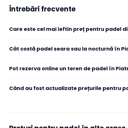
Întrebări frecvente
Care este cel mai ieftin preț pentru padel 
Cele mai accesibile tarife active pentru padel în Piatra Ne
Cât costă padel seara sau la nocturnă în P
conform datelor agregate de Booksport din cluburile active 
de intervalul orar ales — de obicei orele de dimineață și de
cele de seară sau de weekend. Pentru tarifele exacte și disp
cluburile listate pe această pagină.
Pot rezerva online un teren de padel în Pia
Când au fost actualizate prețurile pentru p