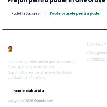
Prețuri pentru
padel
în alte orașe
Padel
în
Bucuresti
Toate orașele pentru
padel
CONTACT
office@book
0770113322
Rezervări sportive online pentru terenuri,
clase și servicii wellness. Vezi
disponibilitatea live și rezervă la cluburi
verificate din România.
Înscrie clubul tău
Copyright
2026
©Booksport