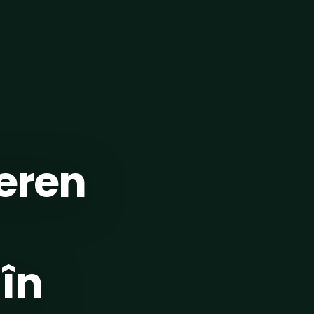
teren
în