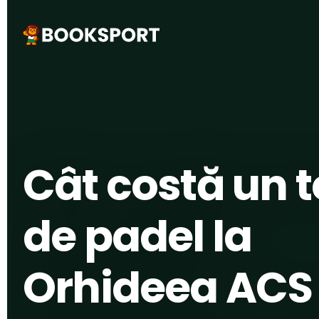
ACASĂ
›
SPORTURI
›
PADEL
›
PIATRA NEAMȚ
Cât costă un 
de padel la
Orhideea ACS 