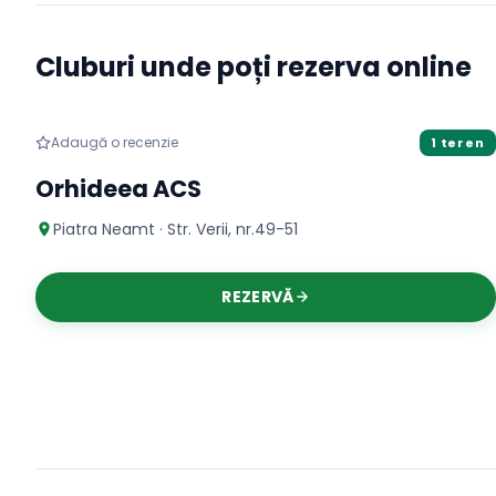
Cluburi unde poți rezerva online
Padel
Adaugă o recenzie
1 teren
Orhideea ACS
Piatra Neamt · Str. Verii, nr.49-51
REZERVĂ