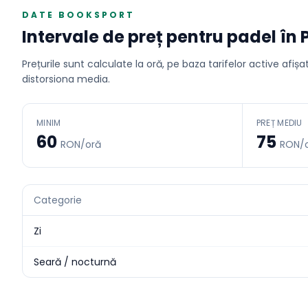
DATE BOOKSPORT
Intervale de preț pentru
padel
în
Prețurile sunt calculate la oră, pe baza tarifelor active afiș
distorsiona media.
MINIM
PREȚ MEDIU
60
75
RON/oră
RON/
Categorie
Zi
Seară / nocturnă