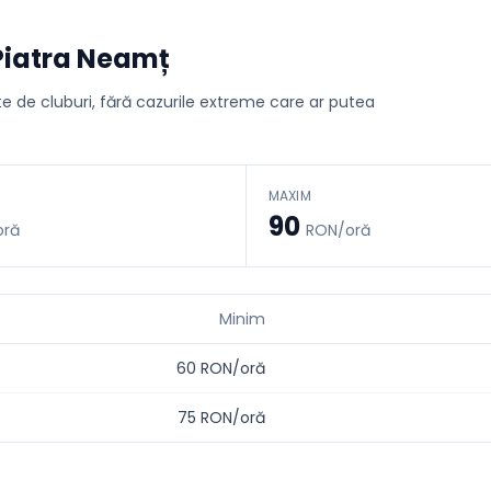
Piatra Neamț
ate de cluburi, fără cazurile extreme care ar putea
MAXIM
90
oră
RON/oră
Minim
60
RON/oră
75
RON/oră