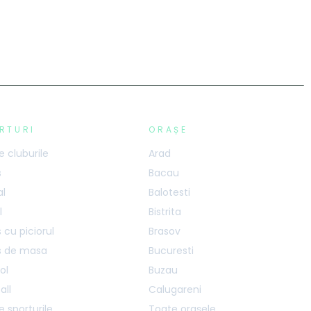
RTURI
ORAȘE
 cluburile
Arad
s
Bacau
al
Balotesti
l
Bistrita
 cu piciorul
Brasov
s de masa
Bucuresti
ol
Buzau
all
Calugareni
 sporturile
Toate orașele