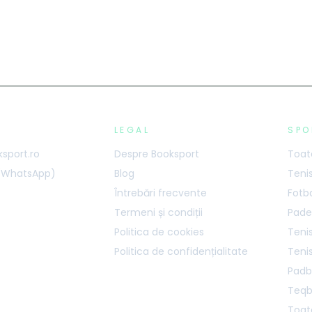
LEGAL
SPO
sport.ro
Despre Booksport
Toate
 (WhatsApp)
Blog
Teni
Întrebări frecvente
Fotb
Termeni și condiții
Pade
Politica de cookies
Tenis
Politica de confidențialitate
Teni
Padb
Teqb
Toate