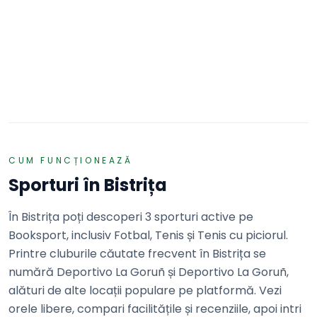
Adaugă o recenzie
3 terenuri
GS Tennis Club
Bistrita · Drumul Cetății 26-28
REZERVĂ
CUM FUNCȚIONEAZĂ
Sporturi în
Bistrița
În Bistrița poți descoperi 3 sporturi active pe
Booksport, inclusiv Fotbal, Tenis și Tenis cu piciorul.
Printre cluburile căutate frecvent în Bistrița se
numără Deportivo La Goruñ și Deportivo La Goruñ,
alături de alte locații populare pe platformă. Vezi
orele libere, compari facilitățile și recenziile, apoi intri