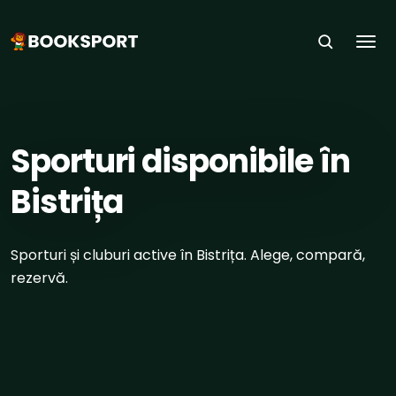
Togg
ACASĂ
›
ORAȘE
›
BISTRIȚA
Sporturi disponibile în
Bistrița
Sporturi și cluburi active în Bistrița. Alege, compară,
rezervă.