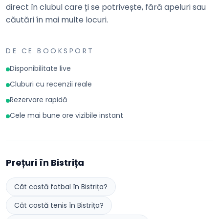
direct în clubul care ți se potrivește, fără apeluri sau
căutări în mai multe locuri.
DE CE BOOKSPORT
Disponibilitate live
Cluburi cu recenzii reale
Rezervare rapidă
Cele mai bune ore vizibile instant
Prețuri în
Bistrița
Cât costă
fotbal
în
Bistrița
?
Cât costă
tenis
în
Bistrița
?