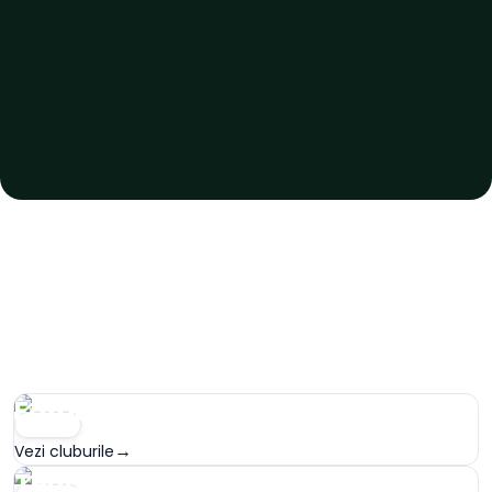
Fotbal
SPORT
→
Vezi cluburile
Tenis