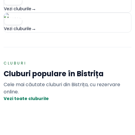
SPORT
→
Vezi cluburile
Tenis cu piciorul
SPORT
→
Vezi cluburile
CLUBURI
Cluburi populare în
Bistrița
Cele mai căutate cluburi din
Bistrița
, cu rezervare
online.
Vezi toate cluburile
Fotbal
5.0
1 teren