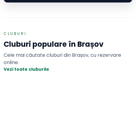
CLUBURI
Cluburi populare în
Brașov
Cele mai căutate cluburi din
Brașov
, cu rezervare
online.
Vezi toate cluburile
Tenis de masa
11 MESE DE TENIS DE MASA
Adaugă o recenzie
11 mese
Sala Winner
Brasov · Strada Aurel Marin 33