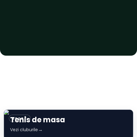
Tenis de masa
SPORT
→
Vezi cluburile