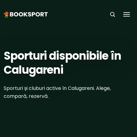
Togg
ACASĂ
›
ORAȘE
›
CALUGARENI
Sporturi disponibile în
Calugareni
Sporturi și cluburi active în Calugareni. Alege,
compară, rezervă.