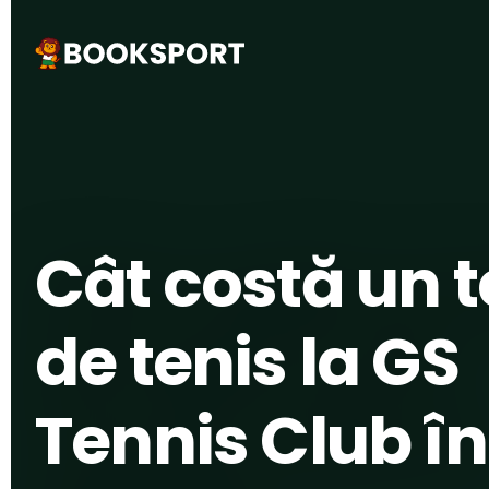
ACASĂ
›
SPORTURI
›
TENIS
›
BISTRIȚA
Cât costă un 
de tenis la GS
Tennis Club în