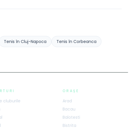
Tenis
în
Cluj-Napoca
Tenis
în
Corbeanca
RTURI
ORAȘE
 cluburile
Arad
s
Bacau
al
Balotesti
l
Bistrita