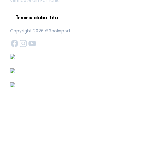
verificate din România.
Înscrie clubul tău
Copyright
2026
©Booksport
BOOKSPORTSAPP SRL · CUI 40587207 · J40/1468/2019 · Șos. Mihai Bravu 227B, Secto