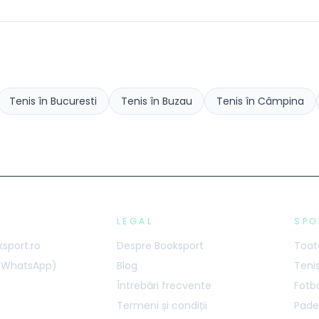
Tenis
în
Bucuresti
Tenis
în
Buzau
Tenis
în
Câmpina
LEGAL
SPO
sport.ro
Despre Booksport
Toate
 (WhatsApp)
Blog
Teni
Întrebări frecvente
Fotb
Termeni și condiții
Pade