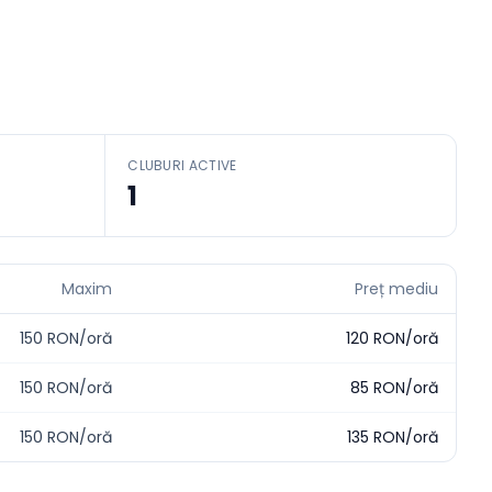
CLUBURI ACTIVE
1
Maxim
Preț mediu
150
RON/oră
120
RON/oră
150
RON/oră
85
RON/oră
150
RON/oră
135
RON/oră