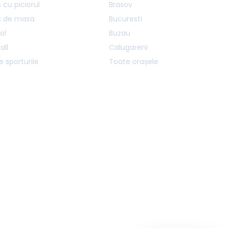
 cu piciorul
Brasov
s de masa
Bucuresti
ol
Buzau
all
Calugareni
 sporturile
Toate orașele
SERVER:
PRODUCTION-1