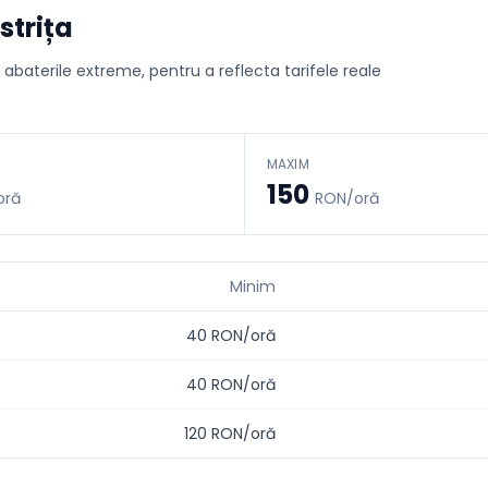
istrița
d abaterile extreme, pentru a reflecta tarifele reale
MAXIM
150
oră
RON/oră
Minim
40
RON/oră
40
RON/oră
120
RON/oră