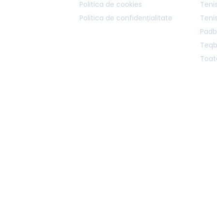
Politica de cookies
Tenis
Politica de confidențialitate
Teni
Padb
Teqb
Toate
r 3, București, 030301