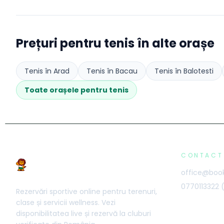
Prețuri pentru
tenis
în alte orașe
Tenis
în
Arad
Tenis
în
Bacau
Tenis
în
Balotesti
Toate orașele pentru
tenis
CONTACT
office@book
0770113322
Rezervări sportive online pentru terenuri,
clase și servicii wellness. Vezi
disponibilitatea live și rezervă la cluburi