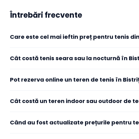
Întrebări frecvente
Care este cel mai ieftin preț pentru tenis din
Cele mai accesibile tarife active pentru tenis în Bistrița p
Cât costă tenis seara sau la nocturnă în Bist
datelor agregate de Booksport din cluburile active din oraș.
intervalul orar ales — de obicei orele de dimineață și de la
de seară sau de weekend. Pentru tarifele exacte și disponibi
listate pe această pagină.
Pot rezerva online un teren de tenis în Bistri
Cât costă un teren indoor sau outdoor de ten
Când au fost actualizate prețurile pentru ten