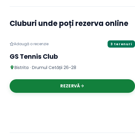
Cluburi unde poți rezerva online
Tenis
TERENURI ACOPERITE
Adaugă o recenzie
3 terenuri
GS Tennis Club
Bistrita · Drumul Cetății 26-28
REZERVĂ