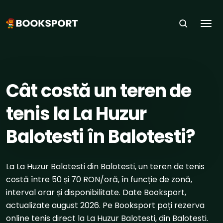
Togg
ACASĂ
›
SPORTURI
›
TENIS
›
BALOTESTI
Cât costă un teren de
tenis la La Huzur
Balotesti în Balotesti?
La La Huzur Balotesti din Balotesti, un teren de tenis
costă între 50 și 70 RON/oră, în funcție de zonă,
interval orar și disponibilitate. Date Booksport,
actualizate august 2026. Pe Booksport poți rezerva
online tenis direct la La Huzur Balotesti, din Balotesti.