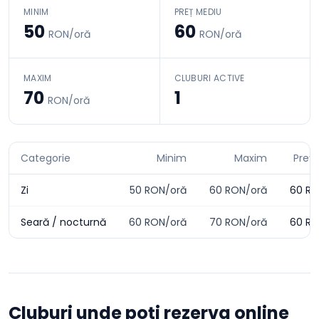
MINIM
PREȚ MEDIU
50
60
RON/oră
RON/oră
MAXIM
CLUBURI ACTIVE
70
1
RON/oră
Categorie
Minim
Maxim
Preț
Zi
50
RON/oră
60
RON/oră
60
RO
Seară / nocturnă
60
RON/oră
70
RON/oră
60
RO
Cluburi unde poți rezerva online