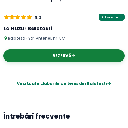
Tenis
5.0
2 terenuri
La Huzur Balotesti
Balotesti · Str. Antenei, nr 15C
REZERVĂ
Vezi toate cluburile de
tenis
din
Balotesti
Întrebări frecvente