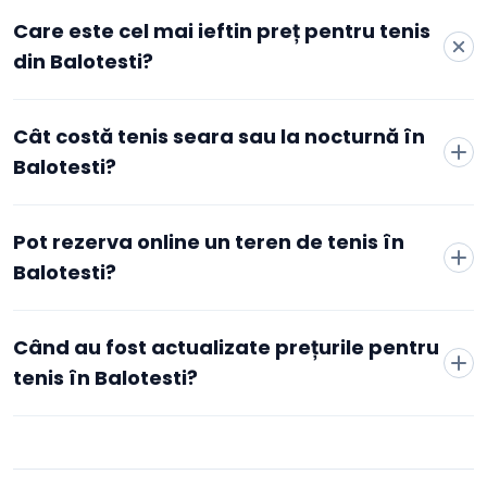
Care este cel mai ieftin preț pentru tenis
din Balotesti?
Cele mai accesibile tarife active pentru tenis în Balotesti
Cât costă tenis seara sau la nocturnă în
pornesc de la 50 RON/oră, la La Huzur Balotesti, conform
datelor agregate de Booksport din cluburile active din oraș.
Balotesti?
Prețul minim depinde de club, de zonă și de intervalul orar
ales — de obicei orele de dimineață și de la mijlocul
săptămânii sunt mai accesibile decât cele de seară sau de
Pot rezerva online un teren de tenis în
weekend. Pentru tarifele exacte și disponibilitatea în timp
Balotesti?
real, poți compara direct cluburile listate pe această pagină.
Când au fost actualizate prețurile pentru
tenis în Balotesti?