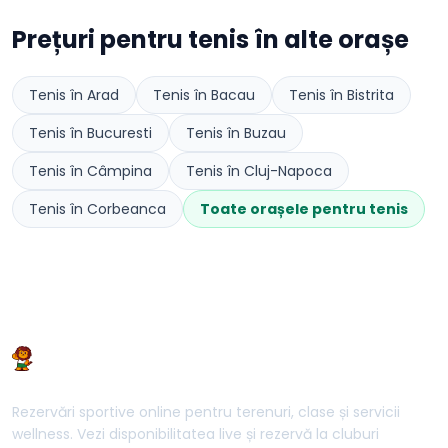
Prețuri pentru
tenis
în alte orașe
Tenis
în
Arad
Tenis
în
Bacau
Tenis
în
Bistrita
Tenis
în
Bucuresti
Tenis
în
Buzau
Tenis
în
Câmpina
Tenis
în
Cluj-Napoca
Tenis
în
Corbeanca
Toate orașele pentru
tenis
Rezervări sportive online pentru terenuri, clase și servicii
wellness. Vezi disponibilitatea live și rezervă la cluburi