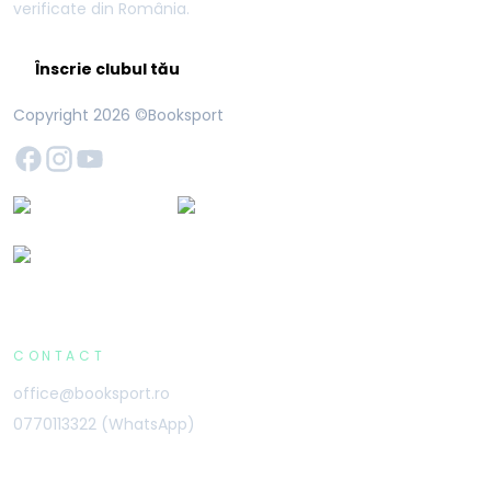
verificate din România.
Înscrie clubul tău
Copyright
2026
©Booksport
CONTACT
office@booksport.ro
0770113322 (WhatsApp)