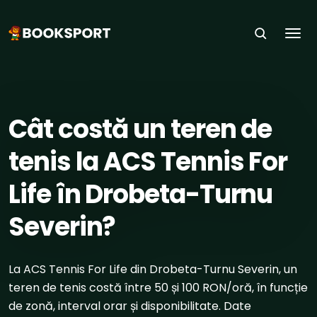
Togg
ACASĂ
›
SPORTURI
›
TENIS
›
DROBETA-TURNU SEVERIN
Cât costă un teren de
tenis la ACS Tennis For
Life în Drobeta-Turnu
Severin?
La ACS Tennis For Life din Drobeta-Turnu Severin, un
teren de tenis costă între 50 și 100 RON/oră, în funcție
de zonă, interval orar și disponibilitate. Date