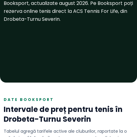
Booksport, actualizate august 2026. Pe Booksport poți
rezerva online tenis direct la ACS Tennis For Life, din
Drobeta-Turnu Severin.
DATE BOOKSPORT
Intervale de preț pentru
tenis
în
Drobeta-Turnu Severin
Tabelul agregă tarifele active ale cluburilor, raportate la o