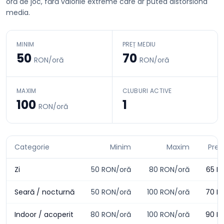
oră de joc, fără valorile extreme care ar putea distorsiona
media.
MINIM
PREȚ MEDIU
50
70
RON/oră
RON/oră
MAXIM
CLUBURI ACTIVE
100
1
RON/oră
Categorie
Minim
Maxim
Preț
Zi
50
RON/oră
80
RON/oră
65
RO
Seară / nocturnă
50
RON/oră
100
RON/oră
70
RO
Indoor / acoperit
80
RON/oră
100
RON/oră
90
RO