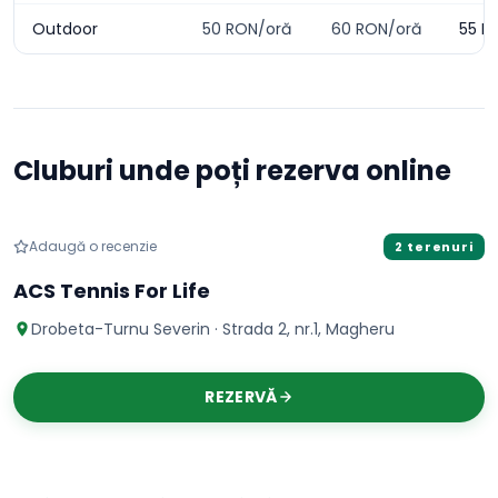
Outdoor
50
RON/oră
60
RON/oră
55
RO
Cluburi unde poți rezerva online
Tenis
Adaugă o recenzie
2 terenuri
ACS Tennis For Life
Drobeta-Turnu Severin · Strada 2, nr.1, Magheru
REZERVĂ