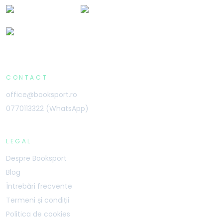
CONTACT
office@booksport.ro
0770113322 (WhatsApp)
LEGAL
Despre Booksport
Blog
Întrebări frecvente
Termeni și condiții
Politica de cookies