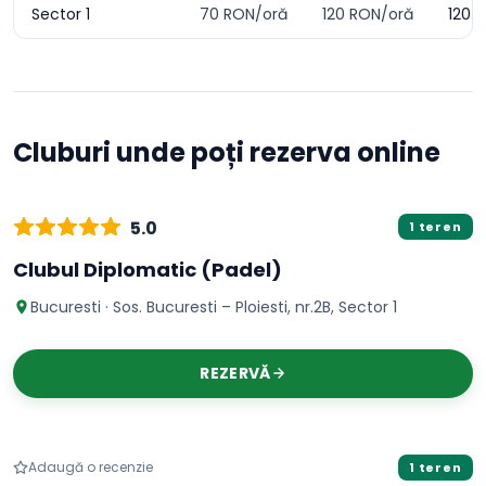
Sector 1
70
RON/oră
120
RON/oră
120
R
Cluburi unde poți rezerva online
Padel
5.0
1 teren
Clubul Diplomatic (Padel)
Bucuresti · Sos. Bucuresti – Ploiesti, nr.2B, Sector 1
REZERVĂ
Padel
Adaugă o recenzie
1 teren