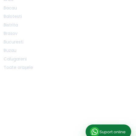
Bacau
Balotesti
Bistrita
Brasov
Bucuresti
Buzau
Calugareni
Toate orașele
BOOKSPORTSAPP SRL · CUI 40587207 · J40/1468/2019 · Șos. Mihai Bravu 227B,
Sector 3, București, 030301
SERVER:
PRODUCTION-1
Suport online