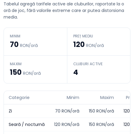
Tabelul agregă tarifele active ale cluburilor, raportate la o
oră de joc, fără valorile extreme care ar putea distorsiona
media.
MINIM
PREȚ MEDIU
70
120
RON/oră
RON/oră
MAXIM
CLUBURI ACTIVE
150
4
RON/oră
Categorie
Minim
Maxim
Pre
Zi
70
RON/oră
150
RON/oră
120
R
Seară / nocturnă
120
RON/oră
150
RON/oră
120
R