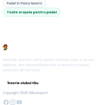
Padel
în
Piatra Neamt
Toate orașele pentru
padel
Rezervări sportive online pentru terenuri, clase și servicii
wellness. Vezi disponibilitatea live și rezervă la cluburi
verificate din România.
Înscrie clubul tău
Copyright
2026
©Booksport