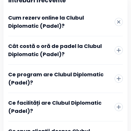
Întrebări frecvente
Cum rezerv online la Clubul
Diplomatic (Padel)?
La Clubul Diplomatic (Padel) rezervarea se face direct
Cât costă o oră de padel la Clubul
din pagina clubului, fără telefon sau mesaje către
recepție. Alegi sportul, vezi programul actualizat în timp
Diplomatic (Padel)?
real și selectezi intervalul orar care îți convine.
Confirmarea se face prin plată online, iar după ce
tranzacția este aprobată primești imediat o confirmare
Ce program are Clubul Diplomatic
în contul tău Booksport și pe adresa de email, cu toate
(Padel)?
detaliile rezervării.
Ce facilități are Clubul Diplomatic
(Padel)?