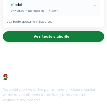
Padel
→
Vezi cluburi de
Padel
în
Bucuresti
Vezi toate sporturile în
Bucuresti
→
Vezi toate cluburile
Rezervări sportive online pentru terenuri, clase și servicii
wellness. Vezi disponibilitatea live și rezervă la cluburi
verificate din România.