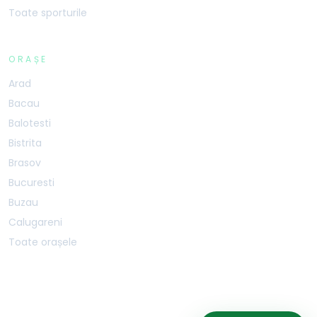
Toate sporturile
ORAȘE
Arad
Bacau
Balotesti
Bistrita
Brasov
Bucuresti
Buzau
Calugareni
Toate orașele
BOOKSPORTSAPP SRL · CUI 40587207 · J40/1468/2019 · Șos. Mihai Bravu 227B,
Sector 3, București, 030301
SERVER:
PRODUCTION-1