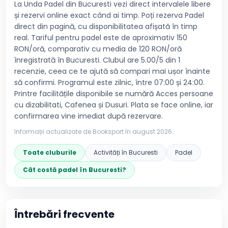
La Unda Padel din Bucuresti vezi direct intervalele libere
și rezervi online exact când ai timp. Poți rezerva Padel
direct din pagină, cu disponibilitatea afișată în timp
real. Tariful pentru padel este de aproximativ 150
RON/oră, comparativ cu media de 120 RON/oră
înregistrată în Bucuresti. Clubul are 5.00/5 din 1
recenzie, ceea ce te ajută să compari mai ușor înainte
să confirmi. Programul este zilnic, între 07:00 și 24:00.
Printre facilitățile disponibile se numără Acces persoane
cu dizabilitati, Cafenea și Dusuri. Plata se face online, iar
confirmarea vine imediat după rezervare.
Informații actualizate de Booksport în
august 2026
.
Toate cluburile
Activități în
Bucuresti
Padel
Cât costă
padel
în
Bucuresti
?
Întrebări frecvente