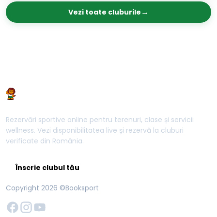
→
Vezi toate cluburile
Rezervări sportive online pentru terenuri, clase și servicii
wellness. Vezi disponibilitatea live și rezervă la cluburi
verificate din România.
Înscrie clubul tău
Copyright
2026
©Booksport