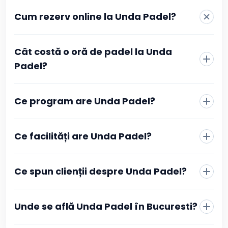
Cum rezerv online la Unda Padel?
La Unda Padel rezervarea se face direct din pagina
Cât costă o oră de padel la Unda
clubului, fără telefon sau mesaje către recepție. Alegi
sportul, vezi programul actualizat în timp real și
Padel?
selectezi intervalul orar care îți convine. Confirmarea se
face prin plată online, iar după ce tranzacția este
aprobată primești imediat o confirmare în contul tău
Ce program are Unda Padel?
Booksport și pe adresa de email, cu toate detaliile
rezervării.
Ce facilități are Unda Padel?
Ce spun clienții despre Unda Padel?
Unde se află Unda Padel în Bucuresti?