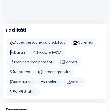
Facilități
Acces persoane cu dizabilitati
Cafenea
Dusuri
Incalzire IARNA
Inchiriere echipament
Lockers
Nocturna
Parcare gratuita
Restaurant
Toaleta
Vestiar
Wi-Fi Gratuit
Program