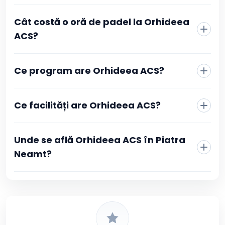
La Orhideea ACS rezervarea se face direct din pagina
Cât costă o oră de padel la Orhideea
clubului, fără telefon sau mesaje către recepție. Alegi
sportul, vezi programul actualizat în timp real și
ACS?
selectezi intervalul orar care îți convine. Confirmarea se
face prin plată online, iar după ce tranzacția este
aprobată primești imediat o confirmare în contul tău
Ce program are Orhideea ACS?
Booksport și pe adresa de email, cu toate detaliile
rezervării.
Ce facilități are Orhideea ACS?
Unde se află Orhideea ACS în Piatra
Neamt?