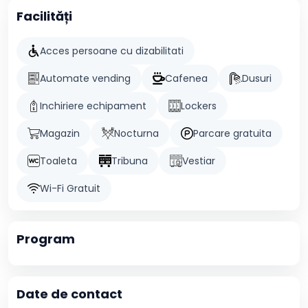
Facilități
Acces persoane cu dizabilitati
Automate vending
Cafenea
Dusuri
Inchiriere echipament
Lockers
Magazin
Nocturna
Parcare gratuita
Toaleta
Tribuna
Vestiar
Wi-Fi Gratuit
Program
Date de contact