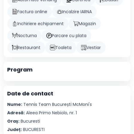
Factura online
Incalzire IARNA
Inchiriere echipament
Magazin
Nocturna
Parcare cu plata
Restaurant
Toaleta
Vestiar
Program
Date de contact
Nume:
Tennis Team București
McMoni's
Adresă:
Aleea Primo Nebiolo, nr. 1
Oraș:
Bucuresti
Județ:
BUCURESTI