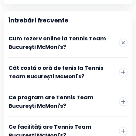
Întrebări frecvente
Cum rezerv online la Tennis Team
București McMoni's?
La Tennis Team București McMoni's rezervarea se face
Cât costă o oră de tenis la Tennis
direct din pagina clubului, fără telefon sau mesaje
către recepție. Alegi sportul, vezi programul actualizat
Team București McMoni's?
în timp real și selectezi intervalul orar care îți convine.
Confirmarea se face prin plată online, iar după ce
tranzacția este aprobată primești imediat o confirmare
Ce program are Tennis Team
în contul tău Booksport și pe adresa de email, cu toate
București McMoni's?
detaliile rezervării.
Ce facilități are Tennis Team
București McMoni's?