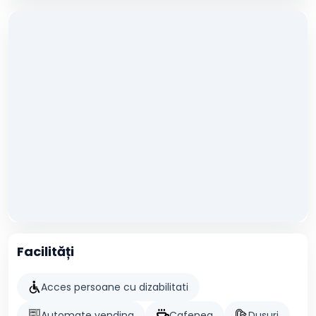
Facilități
Acces persoane cu dizabilitati
Automate vending
Cafenea
Dusuri