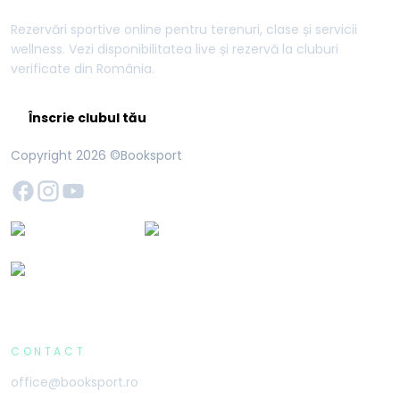
Rezervări sportive online pentru terenuri, clase și servicii
wellness. Vezi disponibilitatea live și rezervă la cluburi
verificate din România.
Înscrie clubul tău
Copyright
2026
©Booksport
CONTACT
office@booksport.ro