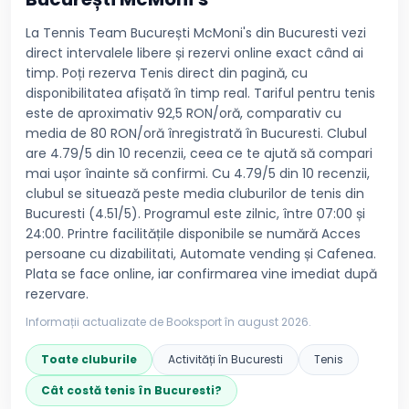
La Tennis Team București McMoni's din Bucuresti vezi
direct intervalele libere și rezervi online exact când ai
timp. Poți rezerva Tenis direct din pagină, cu
disponibilitatea afișată în timp real. Tariful pentru tenis
este de aproximativ 92,5 RON/oră, comparativ cu
media de 80 RON/oră înregistrată în Bucuresti. Clubul
are 4.79/5 din 10 recenzii, ceea ce te ajută să compari
mai ușor înainte să confirmi. Cu 4.79/5 din 10 recenzii,
clubul se situează peste media cluburilor de tenis din
Bucuresti (4.51/5). Programul este zilnic, între 07:00 și
24:00. Printre facilitățile disponibile se numără Acces
persoane cu dizabilitati, Automate vending și Cafenea.
Plata se face online, iar confirmarea vine imediat după
rezervare.
Informații actualizate de Booksport în
august 2026
.
Toate cluburile
Activități în
Bucuresti
Tenis
Cât costă
tenis
în
Bucuresti
?