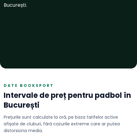
București.
DATE BOOKSPORT
Intervale de preț pentru
padbol
în
București
Prețurile sunt calculate la oră, pe baza tarifelor active
afișate de cluburi, fără cazurile extreme care ar putea
distorsiona media.