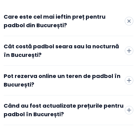
Care este cel mai ieftin preț pentru
padbol din București?
Cele mai accesibile tarife active pentru padbol în București
Cât costă padbol seara sau la nocturnă
pornesc de la 105 RON/oră, la Royal Victory Arena, conform
datelor agregate de Booksport din cluburile active din oraș.
în București?
Prețul minim depinde de club, de zonă și de intervalul orar
ales — de obicei orele de dimineață și de la mijlocul
săptămânii sunt mai accesibile decât cele de seară sau de
Pot rezerva online un teren de padbol în
weekend. Pentru tarifele exacte și disponibilitatea în timp
București?
real, poți compara direct cluburile listate pe această pagină.
Când au fost actualizate prețurile pentru
padbol în București?