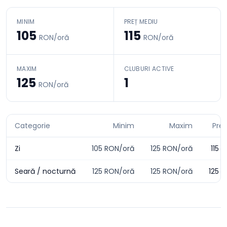
MINIM
PREȚ MEDIU
105
115
RON/oră
RON/oră
MAXIM
CLUBURI ACTIVE
125
1
RON/oră
Categorie
Minim
Maxim
Pre
Zi
105
RON/oră
125
RON/oră
115
R
Seară / nocturnă
125
RON/oră
125
RON/oră
125
R