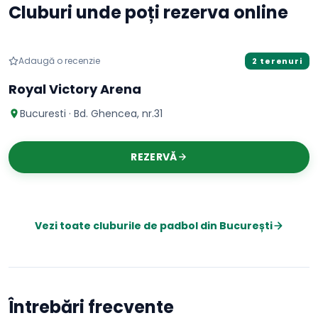
Cluburi unde poți rezerva online
Padbol
Adaugă o recenzie
2 terenuri
Royal Victory Arena
Bucuresti · Bd. Ghencea, nr.31
REZERVĂ
Vezi toate cluburile de
padbol
din
București
Întrebări frecvente