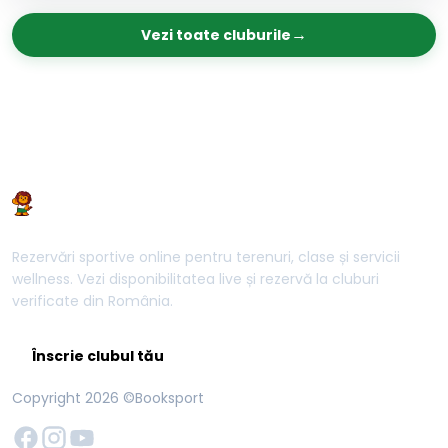
→
Vezi toate cluburile
Rezervări sportive online pentru terenuri, clase și servicii
wellness. Vezi disponibilitatea live și rezervă la cluburi
verificate din România.
Înscrie clubul tău
Copyright
2026
©Booksport