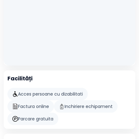
Facilități
Acces persoane cu dizabilitati
Factura online
Inchiriere echipament
Parcare gratuita