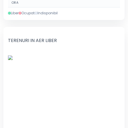
ORA
Liber
Ocupat
Indisponibil
TERENURI IN AER LIBER