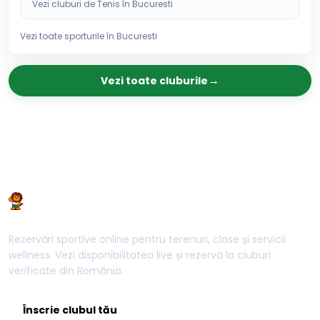
Vezi cluburi de
Tenis
în
Bucuresti
Vezi toate sporturile în
Bucuresti
→
Vezi toate cluburile
Rezervări sportive online pentru terenuri, clase și servicii
wellness. Vezi disponibilitatea live și rezervă la cluburi
verificate din România.
Înscrie clubul tău