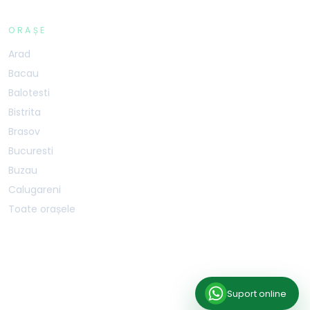
ORAȘE
Arad
Bacau
Balotesti
Bistrita
Brasov
Bucuresti
Buzau
Calugareni
Toate orașele
BOOKSPORTSAPP SRL · CUI 40587207 · J40/1468/2019 · Șos. Mihai Bravu 227B,
Sector 3, București, 030301
SERVER:
PRODUCTION-1
Suport online