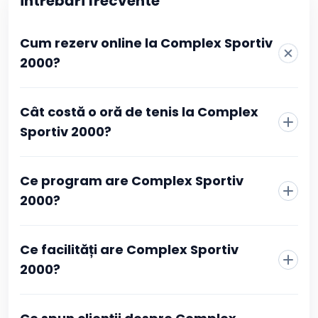
Întrebări frecvente
Cum rezerv online la Complex Sportiv
2000?
La Complex Sportiv 2000 rezervarea se face direct din
Cât costă o oră de tenis la Complex
pagina clubului, fără telefon sau mesaje către recepție.
Alegi sportul, vezi programul actualizat în timp real și
Sportiv 2000?
selectezi intervalul orar care îți convine. Confirmarea se
face prin plată online, iar după ce tranzacția este
aprobată primești imediat o confirmare în contul tău
Ce program are Complex Sportiv
Booksport și pe adresa de email, cu toate detaliile
2000?
rezervării.
Ce facilități are Complex Sportiv
2000?