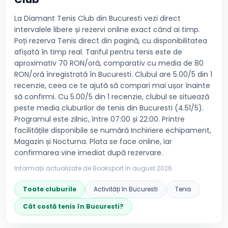
La Diamant Tenis Club din Bucuresti vezi direct
intervalele libere și rezervi online exact când ai timp.
Poți rezerva Tenis direct din pagină, cu disponibilitatea
afișată în timp real. Tariful pentru tenis este de
aproximativ 70 RON/oră, comparativ cu media de 80
RON/oră înregistrată în Bucuresti. Clubul are 5.00/5 din 1
recenzie, ceea ce te ajută să compari mai ușor înainte
să confirmi. Cu 5.00/5 din 1 recenzie, clubul se situează
peste media cluburilor de tenis din Bucuresti (4.51/5).
Programul este zilnic, între 07:00 și 22:00. Printre
facilitățile disponibile se numără Inchiriere echipament,
Magazin și Nocturna. Plata se face online, iar
confirmarea vine imediat după rezervare.
Informații actualizate de Booksport în
august 2026
.
Toate cluburile
Activități în
Bucuresti
Tenis
Cât costă
tenis
în
Bucuresti
?