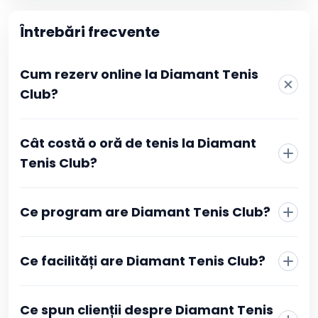
Întrebări frecvente
Cum rezerv online la Diamant Tenis
Club?
La Diamant Tenis Club rezervarea se face direct din
Cât costă o oră de tenis la Diamant
pagina clubului, fără telefon sau mesaje către recepție.
Alegi sportul, vezi programul actualizat în timp real și
Tenis Club?
selectezi intervalul orar care îți convine. Confirmarea se
face prin plată online, iar după ce tranzacția este
aprobată primești imediat o confirmare în contul tău
Ce program are Diamant Tenis Club?
Booksport și pe adresa de email, cu toate detaliile
rezervării.
Ce facilități are Diamant Tenis Club?
Ce spun clienții despre Diamant Tenis