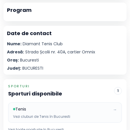
Program
Date de contact
Nume:
Diamant
Tenis Club
Adresă:
Strada Școlii nr. 40A, cartier Omnix
Oraș:
Bucuresti
Județ:
BUCURESTI
SPORTURI
1
Sporturi disponibile
Tenis
→
Vezi cluburi de
Tenis
în
Bucuresti
Vezi toate sporturile în
Bucuresti