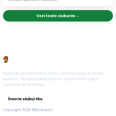
→
Vezi toate cluburile
Rezervări sportive online pentru terenuri, clase și servicii
wellness. Vezi disponibilitatea live și rezervă la cluburi
verificate din România.
Înscrie clubul tău
Copyright
2026
©Booksport