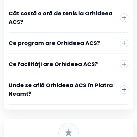
La Orhideea ACS rezervarea se face direct din pagina
Cât costă o oră de tenis la Orhideea
clubului, fără telefon sau mesaje către recepție. Alegi
sportul, vezi programul actualizat în timp real și
ACS?
selectezi intervalul orar care îți convine. Confirmarea se
face prin plată online, iar după ce tranzacția este
aprobată primești imediat o confirmare în contul tău
Ce program are Orhideea ACS?
Booksport și pe adresa de email, cu toate detaliile
rezervării.
Ce facilități are Orhideea ACS?
Unde se află Orhideea ACS în Piatra
Neamt?