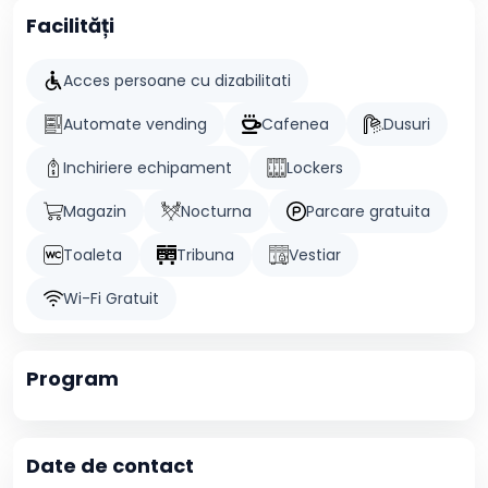
Facilități
Acces persoane cu dizabilitati
Automate vending
Cafenea
Dusuri
Inchiriere echipament
Lockers
Magazin
Nocturna
Parcare gratuita
Toaleta
Tribuna
Vestiar
Wi-Fi Gratuit
Program
Date de contact