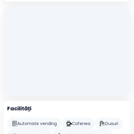
Facilități
Automate vending
Cafenea
Dusuri