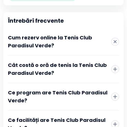
Întrebări frecvente
Cum rezerv online la Tenis Club
Paradisul Verde?
La Tenis Club Paradisul Verde rezervarea se face direct
Cât costă o oră de tenis la Tenis Club
din pagina clubului, fără telefon sau mesaje către
recepție. Alegi sportul, vezi programul actualizat în timp
Paradisul Verde?
real și selectezi intervalul orar care îți convine.
Confirmarea se face prin plată online, iar după ce
tranzacția este aprobată primești imediat o confirmare
Ce program are Tenis Club Paradisul
în contul tău Booksport și pe adresa de email, cu toate
Verde?
detaliile rezervării.
Ce facilități are Tenis Club Paradisul