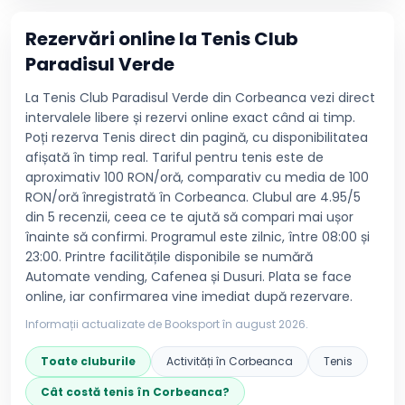
Rezervări online la
Tenis Club
Paradisul Verde
La Tenis Club Paradisul Verde din Corbeanca vezi direct
intervalele libere și rezervi online exact când ai timp.
Poți rezerva Tenis direct din pagină, cu disponibilitatea
afișată în timp real. Tariful pentru tenis este de
aproximativ 100 RON/oră, comparativ cu media de 100
RON/oră înregistrată în Corbeanca. Clubul are 4.95/5
din 5 recenzii, ceea ce te ajută să compari mai ușor
înainte să confirmi. Programul este zilnic, între 08:00 și
23:00. Printre facilitățile disponibile se numără
Automate vending, Cafenea și Dusuri. Plata se face
online, iar confirmarea vine imediat după rezervare.
Informații actualizate de Booksport în
august 2026
.
Toate cluburile
Activități în
Corbeanca
Tenis
Cât costă
tenis
în
Corbeanca
?