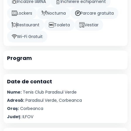
Incalzire IARNA
Inchiriere echipament
Lockers
Nocturna
Parcare gratuita
Restaurant
Toaleta
Vestiar
Wi-Fi Gratuit
Program
Date de contact
Nume:
Tenis Club
Paradisul Verde
Adresă:
Paradisul Verde, Corbeanca
Oraș:
Corbeanca
Județ:
ILFOV