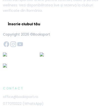
wellness. Vezi disponibilitatea live și rezervă la cluburi
verificate din România.
Înscrie clubul tău
Copyright
2026
©Booksport
CONTACT
office@booksport.ro
0770113322 (WhatsApp)