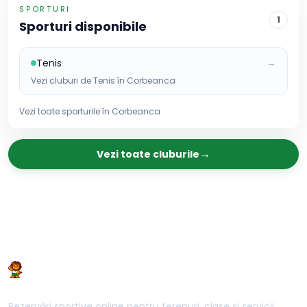
SPORTURI
1
Sporturi disponibile
Tenis
→
Vezi cluburi de
Tenis
în
Corbeanca
Vezi toate sporturile în
Corbeanca
→
Vezi toate cluburile
Rezervări sportive online pentru terenuri, clase și servicii