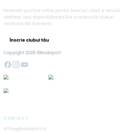
Rezervări sportive online pentru terenuri, clase și servicii
wellness. Vezi disponibilitatea live și rezervă la cluburi
verificate din România.
Înscrie clubul tău
Copyright
2026
©Booksport
CONTACT
office@booksport.ro