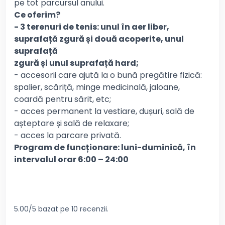
pe tot parcursul anului.
Ce oferim?
- 3 terenuri de tenis: unul în aer liber,
suprafață zgură și două acoperite, unul
suprafață
zgură și unul suprafață hard;
- accesorii care ajută la o bună pregătire fizică:
spalier, scăriță, minge medicinală, jaloane,
coardă pentru sărit, etc;
- acces permanent la vestiare, dușuri, sală de
așteptare și sală de relaxare;
- acces la parcare privată.
Program de funcționare: luni-duminică, în
intervalul orar 6:00 – 24:00
5.00/5 bazat pe 10 recenzii.