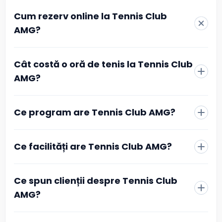
Cum rezerv online la Tennis Club
AMG?
La Tennis Club AMG rezervarea se face direct din
Cât costă o oră de tenis la Tennis Club
pagina clubului, fără telefon sau mesaje către recepție.
Alegi sportul, vezi programul actualizat în timp real și
AMG?
selectezi intervalul orar care îți convine. Confirmarea se
face prin plată online, iar după ce tranzacția este
aprobată primești imediat o confirmare în contul tău
Ce program are Tennis Club AMG?
Booksport și pe adresa de email, cu toate detaliile
rezervării.
Ce facilități are Tennis Club AMG?
Ce spun clienții despre Tennis Club
AMG?