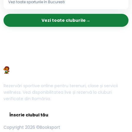
Vezi toate sporturile în
Bucuresti
→
Vezi toate cluburile
Rezervări sportive online pentru terenuri, clase și servicii
wellness. Vezi disponibilitatea live și rezervă la cluburi
verificate din România.
Înscrie clubul tău
Copyright
2026
©Booksport