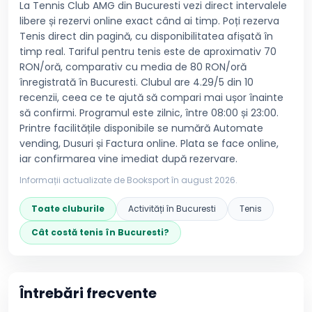
La Tennis Club AMG din Bucuresti vezi direct intervalele
libere și rezervi online exact când ai timp. Poți rezerva
Tenis direct din pagină, cu disponibilitatea afișată în
timp real. Tariful pentru tenis este de aproximativ 70
RON/oră, comparativ cu media de 80 RON/oră
înregistrată în Bucuresti. Clubul are 4.29/5 din 10
recenzii, ceea ce te ajută să compari mai ușor înainte
să confirmi. Programul este zilnic, între 08:00 și 23:00.
Printre facilitățile disponibile se numără Automate
vending, Dusuri și Factura online. Plata se face online,
iar confirmarea vine imediat după rezervare.
Informații actualizate de Booksport în
august 2026
.
Toate cluburile
Activități în
Bucuresti
Tenis
Cât costă
tenis
în
Bucuresti
?
Întrebări frecvente