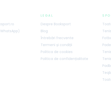
LEGAL
SPO
sport.ro
Despre Booksport
Toate
 (WhatsApp)
Blog
Teni
Întrebări frecvente
Fotb
Termeni și condiții
Pade
Politica de cookies
Tenis
Politica de confidențialitate
Teni
Padb
Teqb
Toate