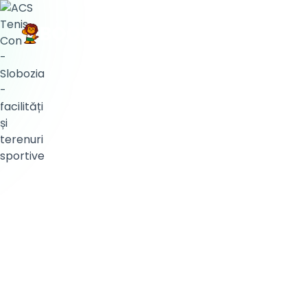
Sari la conținut
ACASĂ
›
CLUBURI SPORTIVE
›
ACS TENIS CON
ACS Tenis Con
Str. Dobrogeanu Gherea