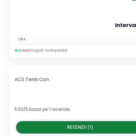
Interva
ORA
Liber
Ocupat
Indisponibil
ACS Tenis Con
5.00/5 bazat pe 1 recenzie.
RECENZII (1)