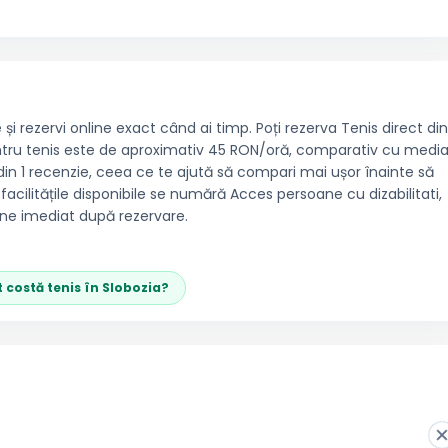
 și rezervi online exact când ai timp. Poți rezerva Tenis direct din
 pentru tenis este de aproximativ 45 RON/oră, comparativ cu medi
din 1 recenzie, ceea ce te ajută să compari mai ușor înainte să
e facilitățile disponibile se numără Acces persoane cu dizabilitati,
vine imediat după rezervare.
t costă
tenis
în
Slobozia
?