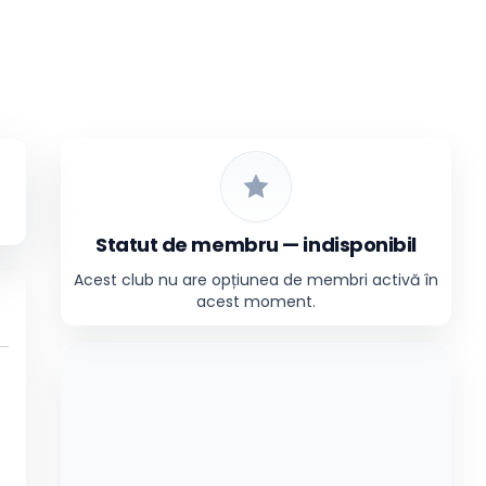
Statut de membru — indisponibil
Acest club nu are opțiunea de membri activă în
acest moment.