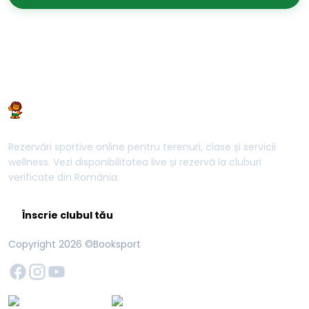
Rezervări sportive online pentru terenuri, clase și servicii
wellness. Vezi disponibilitatea live și rezervă la cluburi
verificate din România.
Înscrie clubul tău
Copyright
2026
©Booksport