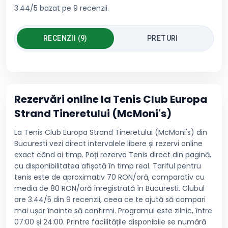
3.44/5 bazat pe 9 recenzii.
RECENZII (9)
PRETURI
Rezervări online la
Tenis Club Europa
Strand Tineretului (McMoni's)
La Tenis Club Europa Strand Tineretului (McMoni's) din
Bucuresti vezi direct intervalele libere și rezervi online
exact când ai timp. Poți rezerva Tenis direct din pagină,
cu disponibilitatea afișată în timp real. Tariful pentru
tenis este de aproximativ 70 RON/oră, comparativ cu
media de 80 RON/oră înregistrată în Bucuresti. Clubul
are 3.44/5 din 9 recenzii, ceea ce te ajută să compari
mai ușor înainte să confirmi. Programul este zilnic, între
07:00 și 24:00. Printre facilitățile disponibile se numără