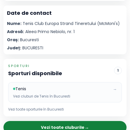
Date de contact
Nume:
Tenis Club Europa
Strand Tineretului (McMoni's)
Adresă:
Aleea Primo Nebiolo, nr. 1
Oraș:
Bucuresti
Județ:
BUCURESTI
SPORTURI
1
Sporturi disponibile
Tenis
→
Vezi cluburi de
Tenis
în
Bucuresti
Vezi toate sporturile în
Bucuresti
→
Vezi toate cluburile