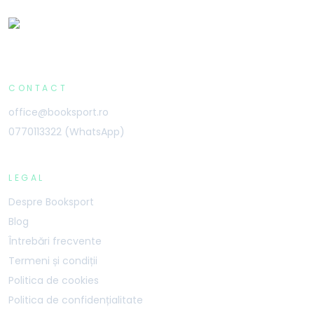
CONTACT
office@booksport.ro
0770113322 (WhatsApp)
LEGAL
Despre Booksport
Blog
Întrebări frecvente
Termeni și condiții
Politica de cookies
Politica de confidențialitate