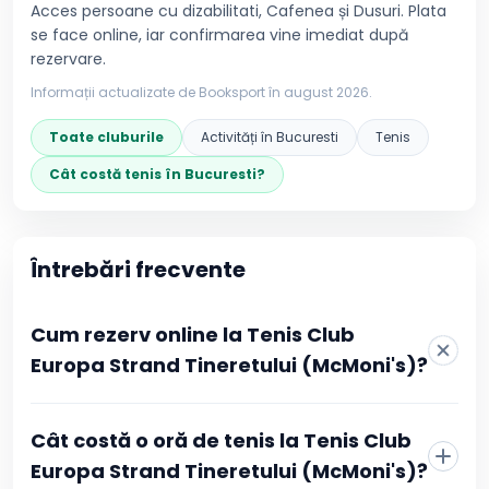
Acces persoane cu dizabilitati, Cafenea și Dusuri. Plata
se face online, iar confirmarea vine imediat după
rezervare.
Informații actualizate de Booksport în
august 2026
.
Toate cluburile
Activități în
Bucuresti
Tenis
Cât costă
tenis
în
Bucuresti
?
Întrebări frecvente
Cum rezerv online la Tenis Club
Europa Strand Tineretului (McMoni's)?
La Tenis Club Europa Strand Tineretului (McMoni's)
Cât costă o oră de tenis la Tenis Club
rezervarea se face direct din pagina clubului, fără
telefon sau mesaje către recepție. Alegi sportul, vezi
Europa Strand Tineretului (McMoni's)?
programul actualizat în timp real și selectezi intervalul