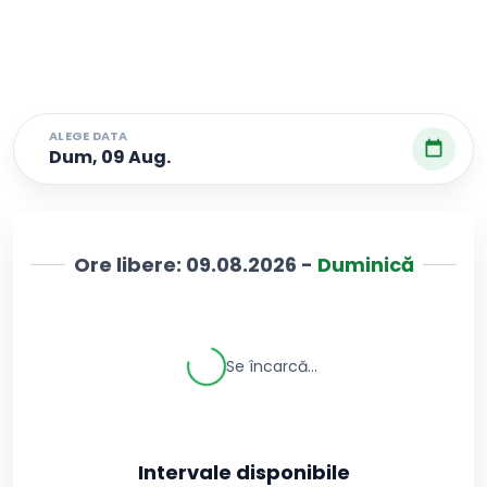
Aleea Primo Nebiolo, nr. 1
ALEGE DATA
Dum, 09 Aug.
Ore libere:
09.08.2026
-
Duminică
Se încarcă...
Intervale disponibile