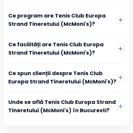
orar care îți convine. Confirmarea se face prin plată
online, iar după ce tranzacția este aprobată primești
Ce program are Tenis Club Europa
imediat o confirmare în contul tău Booksport și pe
Strand Tineretului (McMoni's)?
adresa de email, cu toate detaliile rezervării.
Ce facilități are Tenis Club Europa
Strand Tineretului (McMoni's)?
Ce spun clienții despre Tenis Club
Europa Strand Tineretului (McMoni's)?
Unde se află Tenis Club Europa Strand
Tineretului (McMoni's) în Bucuresti?