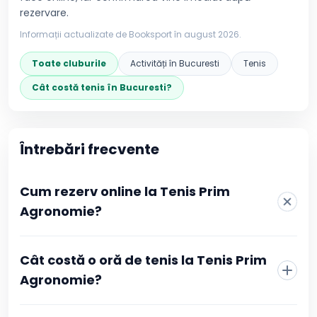
rezervare.
Informații actualizate de Booksport în
august 2026
.
Toate cluburile
Activități în
Bucuresti
Tenis
Cât costă
tenis
în
Bucuresti
?
Întrebări frecvente
Cum rezerv online la Tenis Prim
Agronomie?
La Tenis Prim Agronomie rezervarea se face direct din
Cât costă o oră de tenis la Tenis Prim
pagina clubului, fără telefon sau mesaje către recepție.
Alegi sportul, vezi programul actualizat în timp real și
Agronomie?
selectezi intervalul orar care îți convine. Confirmarea se
face prin plată online, iar după ce tranzacția este