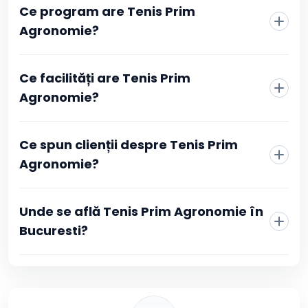
aprobată primești imediat o confirmare în contul tău
Ce program are Tenis Prim
Booksport și pe adresa de email, cu toate detaliile
Agronomie?
rezervării.
Ce facilități are Tenis Prim
Agronomie?
Ce spun clienții despre Tenis Prim
Agronomie?
Unde se află Tenis Prim Agronomie în
Bucuresti?