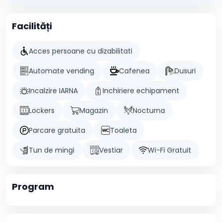
Facilități
Acces persoane cu dizabilitati
Automate vending
Cafenea
Dusuri
Incalzire IARNA
Inchiriere echipament
Lockers
Magazin
Nocturna
Parcare gratuita
Toaleta
Tun de mingi
Vestiar
Wi-Fi Gratuit
Program