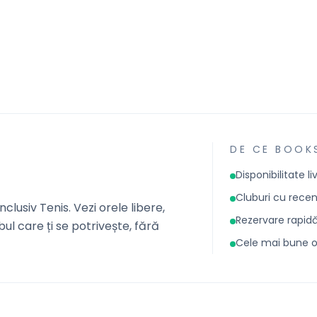
DE CE BOOK
Disponibilitate li
Cluburi cu recenz
clusiv Tenis. Vezi orele libere,
Rezervare rapid
ubul care ți se potrivește, fără
Cele mai bune or