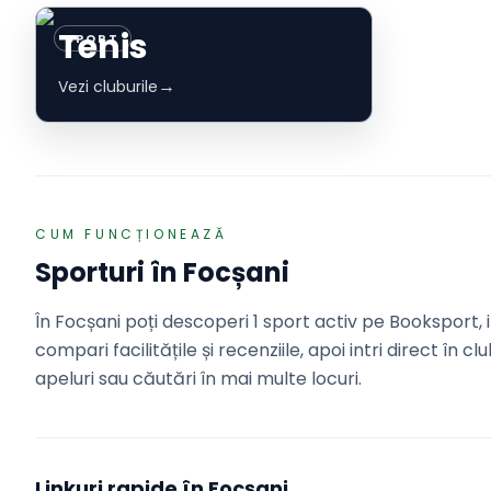
Tenis
SPORT
→
Vezi cluburile
CUM FUNCȚIONEAZĂ
Sporturi în
Focșani
În Focșani poți descoperi 1 sport activ pe Booksport, in
compari facilitățile și recenziile, apoi intri direct în cl
apeluri sau căutări în mai multe locuri.
Linkuri rapide în
Focșani