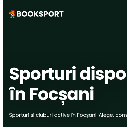
ACASĂ
›
ORAȘE
›
FOCȘANI
Sporturi dispo
în Focșani
Sporturi și cluburi active în Focșani. Alege, co