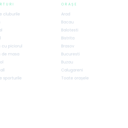
RTURI
ORAȘE
 cluburile
Arad
s
Bacau
al
Balotesti
l
Bistrita
 cu piciorul
Brasov
s de masa
Bucuresti
ol
Buzau
all
Calugareni
 sporturile
Toate orașele