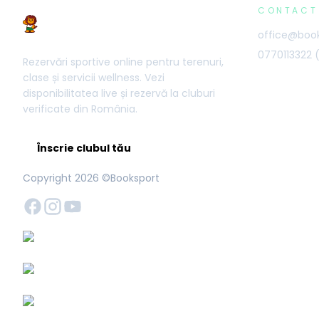
CONTACT
office@book
0770113322
Rezervări sportive online pentru terenuri,
clase și servicii wellness. Vezi
disponibilitatea live și rezervă la cluburi
verificate din România.
Înscrie clubul tău
Copyright
2026
©Booksport