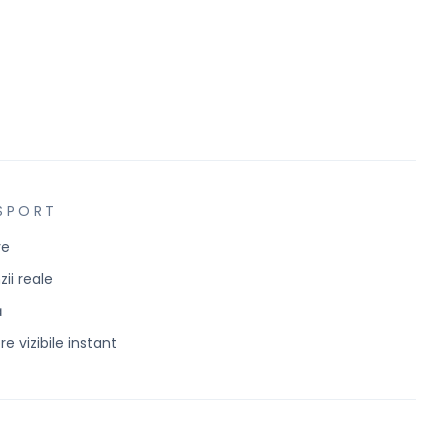
SPORT
ve
ii reale
ă
e vizibile instant