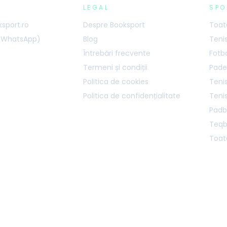
LEGAL
SPO
sport.ro
Despre Booksport
Toate
 (WhatsApp)
Blog
Teni
Întrebări frecvente
Fotb
Termeni și condiții
Pade
Politica de cookies
Tenis
Politica de confidențialitate
Teni
Padb
Teqb
Toate