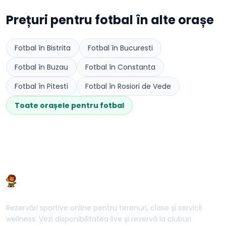
Prețuri pentru
fotbal
în alte orașe
Fotbal
în
Bistrita
Fotbal
în
Bucuresti
Fotbal
în
Buzau
Fotbal
în
Constanta
Fotbal
în
Pitesti
Fotbal
în
Rosiori de Vede
Toate orașele pentru
fotbal
Rezervări sportive online pentru terenuri, clase și servicii
wellness. Vezi disponibilitatea live și rezervă la cluburi