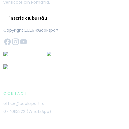
verificate din România.
Înscrie clubul tău
Copyright
2026
©Booksport
CONTACT
office@booksport.ro
0770113322 (WhatsApp)