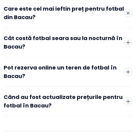
Care este cel mai ieftin preț pentru fotbal
din Bacau?
Cele mai accesibile tarife active pentru fotbal în Bacau
Cât costă fotbal seara sau la nocturnă în
pornesc de la 140 RON/oră, la Refugio Campo, conform
datelor agregate de Booksport din cluburile active din oraș.
Bacau?
Prețul minim depinde de club, de zonă și de intervalul orar
ales — de obicei orele de dimineață și de la mijlocul
săptămânii sunt mai accesibile decât cele de seară sau de
Pot rezerva online un teren de fotbal în
weekend. Pentru tarifele exacte și disponibilitatea în timp
Bacau?
real, poți compara direct cluburile listate pe această pagină.
Când au fost actualizate prețurile pentru
fotbal în Bacau?