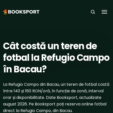
Togg
ACASĂ
›
SPORTURI
›
FOTBAL
›
BACAU
Cât costă un teren de
fotbal la Refugio Campo
în Bacau?
La Refugio Campo din Bacau, un teren de fotbal costă
între 140 și 160 RON/oră, în funcție de zonă, interval
orar și disponibilitate. Date Booksport, actualizate
august 2026. Pe Booksport poți rezerva online fotbal
direct la Refugio Campo, din Bacau.