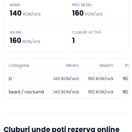
MINIM
PREȚ MEDIU
140
160
RON/oră
RON/oră
MAXIM
CLUBURI ACTIVE
160
1
RON/oră
Categorie
Minim
Maxim
Pre
Zi
140
RON/oră
160
RON/oră
150
R
Seară / nocturnă
140
RON/oră
160
RON/oră
160
R
Cluburi unde poți rezerva online