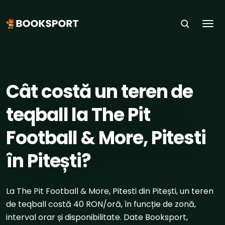
Togg
ACASĂ
›
SPORTURI
›
TEQBALL
›
PITEȘTI
Cât costă un teren de
teqball la The Pit
Football & More, Pitesti
în Pitești?
La The Pit Football & More, Pitesti din Pitești, un teren
de teqball costă 40 RON/oră, în funcție de zonă,
interval orar și disponibilitate. Date Booksport,