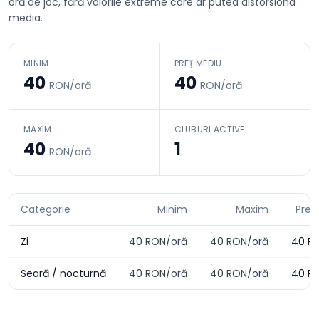
oră de joc, fără valorile extreme care ar putea distorsiona
media.
MINIM
PREȚ MEDIU
40
40
RON/oră
RON/oră
MAXIM
CLUBURI ACTIVE
40
1
RON/oră
Categorie
Minim
Maxim
Preț
Zi
40
RON/oră
40
RON/oră
40
RO
Seară / nocturnă
40
RON/oră
40
RON/oră
40
RO