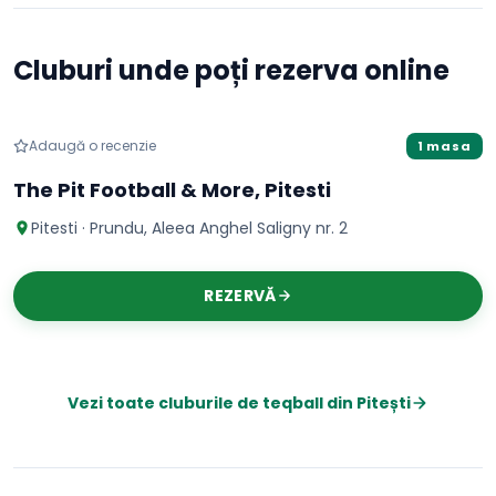
Cluburi unde poți rezerva online
Teqball
Adaugă o recenzie
1 masa
The Pit Football & More, Pitesti
Pitesti · Prundu, Aleea Anghel Saligny nr. 2
REZERVĂ
Vezi toate cluburile de
teqball
din
Pitești