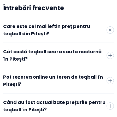
Întrebări frecvente
Care este cel mai ieftin preț pentru
teqball din Pitești?
Cele mai accesibile tarife active pentru teqball în Pitești
Cât costă teqball seara sau la nocturnă
pornesc de la 40 RON/oră, la The Pit Football & More, Pitesti,
conform datelor agregate de Booksport din cluburile active
în Pitești?
din oraș. Prețul minim depinde de club, de zonă și de
intervalul orar ales — de obicei orele de dimineață și de la
mijlocul săptămânii sunt mai accesibile decât cele de seară
Pot rezerva online un teren de teqball în
sau de weekend. Pentru tarifele exacte și disponibilitatea în
Pitești?
timp real, poți compara direct cluburile listate pe această
pagină.
Când au fost actualizate prețurile pentru
teqball în Pitești?