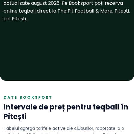
actualizate august 2026. Pe Booksport poți rezerva
online teqball direct la The Pit Football & More, Pitesti,
din Pitești.
DATE BOOKSPORT
Intervale de preț pentru
teqball
în
Pitești
Tabelul agregă tarifele active ale cluburilor, raportate la o