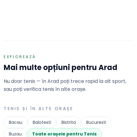
C.S. UTA ARAD & Restaurant La Ponton Arad
Arad · Strada Gheorghe Lazar
REZERVĂ
EXPLOREAZĂ
Mai multe opțiuni pentru
Arad
Nu doar tenis — în Arad poți trece rapid la alt sport,
sau poți verifica tenis în alte orașe.
TENIS
ȘI ÎN ALTE ORAȘE
Bacau
Balotesti
Bistrita
Bucuresti
Buzau
Toate orașele pentru
Tenis