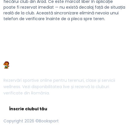
fiecărui club din Arad. Ce este marcat liber în aplicație
poate fi rezervat imediat — nu există decalaj față de situația
reală de la club. Această sincronizare elimină nevoia unui
telefon de verificare înainte de a pleca spre teren.
Rezervări sportive online pentru terenuri, clase și servicii
wellness. Vezi disponibilitatea live și rezervă la cluburi
verificate din România.
Înscrie clubul tău
Copyright
2026
©Booksport