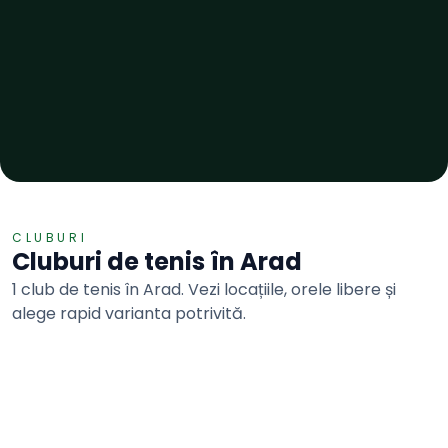
CLUBURI
Cluburi de
tenis
în
Arad
1 club de tenis în Arad. Vezi locațiile, orele libere și
alege rapid varianta potrivită.
Tenis
5.0
8 terenuri