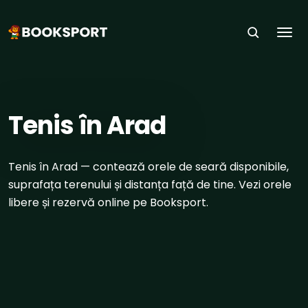
Togg
ACASĂ
›
SPORTURI
›
TENIS
›
ARAD
Tenis în Arad
Tenis în Arad — contează orele de seară disponibile,
suprafața terenului și distanța față de tine. Vezi orele
libere și rezervă online pe Booksport.