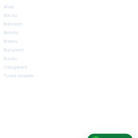
Arad
Bacau
Balotesti
Bistrita
Brasov
Bucuresti
Buzau
Calugareni
Toate orașele
BOOKSPORTSAPP SRL · CUI 40587207 · J40/1468/2019 · Șos. Mihai Bravu 227B,
Sector 3, București, 030301
SERVER:
PRODUCTION-1