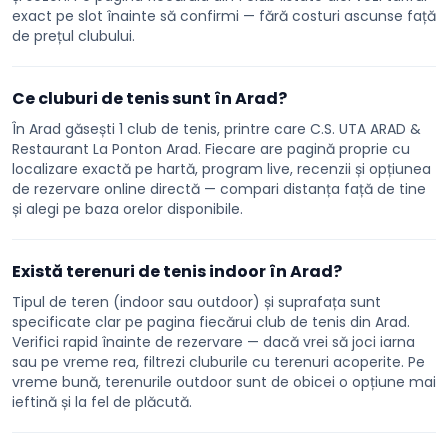
exact pe slot înainte să confirmi — fără costuri ascunse față
de prețul clubului.
Ce cluburi de tenis sunt în Arad?
În Arad găsești 1 club de tenis, printre care C.S. UTA ARAD &
Restaurant La Ponton Arad. Fiecare are pagină proprie cu
localizare exactă pe hartă, program live, recenzii și opțiunea
de rezervare online directă — compari distanța față de tine
și alegi pe baza orelor disponibile.
Există terenuri de tenis indoor în Arad?
Tipul de teren (indoor sau outdoor) și suprafața sunt
specificate clar pe pagina fiecărui club de tenis din Arad.
Verifici rapid înainte de rezervare — dacă vrei să joci iarna
sau pe vreme rea, filtrezi cluburile cu terenuri acoperite. Pe
vreme bună, terenurile outdoor sunt de obicei o opțiune mai
ieftină și la fel de plăcută.