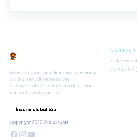
CONTACT
office@book
0770113322
Rezervări sportive online pentru terenuri,
clase și servicii wellness. Vezi
disponibilitatea live și rezervă la cluburi
verificate din România.
Înscrie clubul tău
Copyright
2026
©Booksport