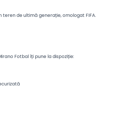
 un teren de ultimă generație, omologat FIFA.
rano Fotbal îți pune la dispoziție:
ecurizată