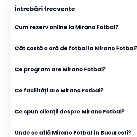
Întrebări frecvente
Cum rezerv online la Mirano Fotbal?
La Mirano Fotbal rezervarea se face direct din pagina club
Cât costă o oră de fotbal la Mirano Fotbal
programul actualizat în timp real și selectezi intervalul or
după ce tranzacția este aprobată primești imediat o conf
detaliile rezervării.
Ce program are Mirano Fotbal?
Ce facilități are Mirano Fotbal?
Ce spun clienții despre Mirano Fotbal?
Unde se află Mirano Fotbal în Bucuresti?