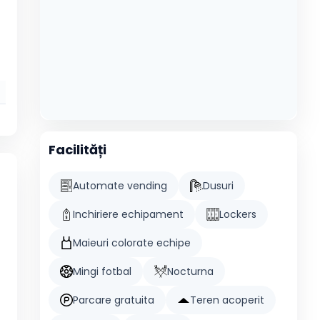
Facilități
Automate vending
Dusuri
Inchiriere echipament
Lockers
Maieuri colorate echipe
Mingi fotbal
Nocturna
Parcare gratuita
Teren acoperit