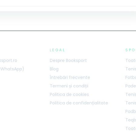
LEGAL
SPO
sport.ro
Despre Booksport
Toate
 (WhatsApp)
Blog
Teni
Întrebări frecvente
Fotb
Termeni și condiții
Pade
Politica de cookies
Tenis
Politica de confidențialitate
Teni
Padb
Teqb
Toate