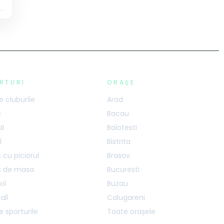
RTURI
ORAȘE
 cluburile
Arad
s
Bacau
al
Balotesti
l
Bistrita
 cu piciorul
Brasov
s de masa
Bucuresti
ol
Buzau
all
Calugareni
 sporturile
Toate orașele