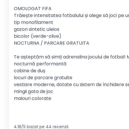
OMOLOGAT FIFA
Trăiește intensitatea fotbalului și alege să joci pe
tip monofilament
gazon sintetic uleios
bicolor (verde-olive)
NOCTURNA / PARCARE GRATUITA
Te așteptăm să simți adrenalina jocului de fotbal! Mi
nocturnă performantă
cabine de duș
locuri de parcare gratuite
vestiare moderne, dotate cu sistem de închidere s
mingii gata de joc
maiouri colorate
4.18/5 bazat pe 44 recenzii.