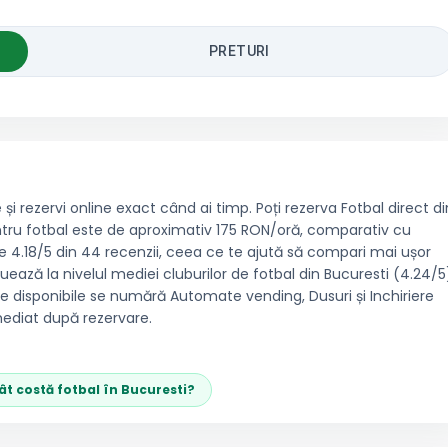
PRETURI
e și rezervi online exact când ai timp. Poți rezerva Fotbal direct di
pentru fotbal este de aproximativ 175 RON/oră, comparativ cu
e 4.18/5 din 44 recenzii, ceea ce te ajută să compari mai ușor
tuează la nivelul mediei cluburilor de fotbal din Bucuresti (4.24/5
ățile disponibile se numără Automate vending, Dusuri și Inchiriere
mediat după rezervare.
ât costă
fotbal
în
Bucuresti
?