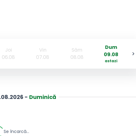
Dum
Joi
Vin
Sâm
09.08
06.08
07.08
08.08
astazi
.08.2026
-
Duminică
Se încarcă...