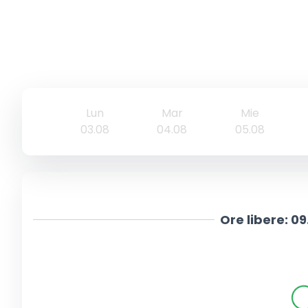
Lun
Mar
Mie
03.08
04.08
05.08
Ore libere:
09