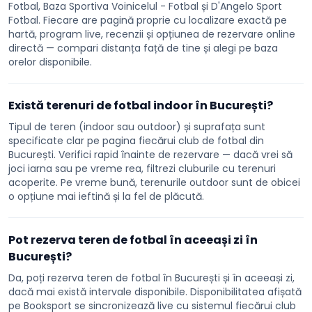
Fotbal, Baza Sportiva Voinicelul - Fotbal și D'Angelo Sport
Fotbal. Fiecare are pagină proprie cu localizare exactă pe
hartă, program live, recenzii și opțiunea de rezervare online
directă — compari distanța față de tine și alegi pe baza
orelor disponibile.
Există terenuri de fotbal indoor în București?
Tipul de teren (indoor sau outdoor) și suprafața sunt
specificate clar pe pagina fiecărui club de fotbal din
București. Verifici rapid înainte de rezervare — dacă vrei să
joci iarna sau pe vreme rea, filtrezi cluburile cu terenuri
acoperite. Pe vreme bună, terenurile outdoor sunt de obicei
o opțiune mai ieftină și la fel de plăcută.
Pot rezerva teren de fotbal în aceeași zi în
București?
Da, poți rezerva teren de fotbal în București și în aceeași zi,
dacă mai există intervale disponibile. Disponibilitatea afișată
pe Booksport se sincronizează live cu sistemul fiecărui club