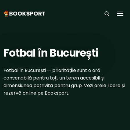
Togg
ACASĂ
›
SPORTURI
›
FOTBAL
›
BUCUREȘTI
Fotbal în București
Fotbal în București — prioritățile sunt o oră
convenabilă pentru toți, un teren accesibil și
dimensiunea potrivită pentru grup. Vezi orele libere și
rezervă online pe Booksport.