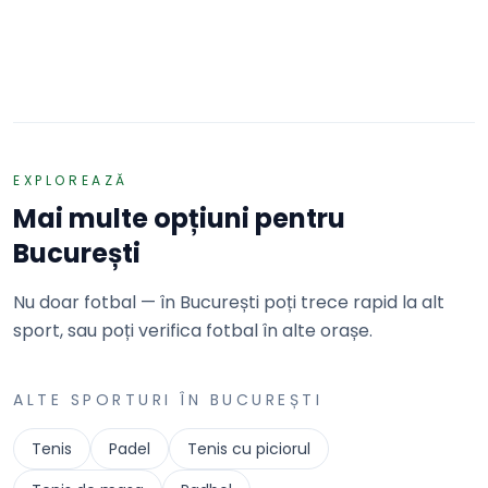
Bucuresti · Bd. Expozitiei nr. 22
REZERVĂ
EXPLOREAZĂ
Mai multe opțiuni pentru
București
Nu doar fotbal — în București poți trece rapid la alt
sport, sau poți verifica fotbal în alte orașe.
ALTE SPORTURI ÎN
BUCUREȘTI
Tenis
Padel
Tenis cu piciorul