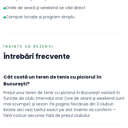
Orele de seară și weekend se văd direct
Compari locație și program simplu
ÎNAINTE SĂ REZERVI
Întrebări frecvente
Cât costă un teren de tenis cu piciorul în
București?
Prețul unui teren de tenis cu piciorul în București variază în
funcție de club, intervalul orar (ore de seară și weekend sunt
mai scumpe) și sezon. Pe pagina fiecăruia din 3 cluburi
listate aici vezi tariful exact pe slot înainte să confirmi —
fără costuri ascunse față de prețul clubului.