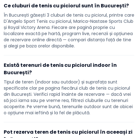
Ce cluburi de tenis cu piciorul sunt în București?
În București găsești 3 cluburi de tenis cu piciorul, printre care
D'Angelo Sport Tenis cu piciorul, Marica-Nastase Sports Club
și Royal Victory Arena. Fiecare are pagină proprie cu
localizare exactă pe hartă, program live, recenzii și opțiunea
de rezervare online directă — compari distanța față de tine
și alegi pe baza orelor disponibile.
Există terenuri de tenis cu piciorul indoor în
București?
Tipul de teren (indoor sau outdoor) și suprafața sunt
specificate clar pe pagina fiecărui club de tenis cu piciorul
din București. Verifici rapid înainte de rezervare — dacă vrei
să joci iarna sau pe vreme rea, filtrezi cluburile cu terenuri
acoperite. Pe vreme bună, terenurile outdoor sunt de obicei
o opțiune mai ieftină și la fel de plăcută.
Pot rezerva teren de tenis cu piciorul în aceeași zi