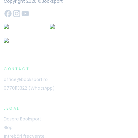
Copyright
2026
©Booksport
CONTACT
office@booksport.ro
0770113322 (WhatsApp)
LEGAL
Despre Booksport
Blog
Întrebări frecvente