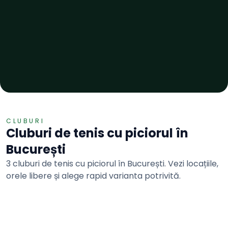
CLUBURI
Cluburi de
tenis cu piciorul
în
București
3 cluburi de tenis cu piciorul în București. Vezi locațiile,
orele libere și alege rapid varianta potrivită.
Tenis cu piciorul
Adaugă o recenzie
1 teren