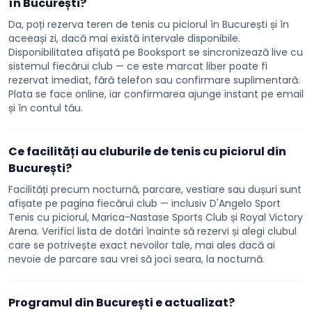
în București?
Da, poți rezerva teren de tenis cu piciorul în București și în
aceeași zi, dacă mai există intervale disponibile.
Disponibilitatea afișată pe Booksport se sincronizează live cu
sistemul fiecărui club — ce este marcat liber poate fi
rezervat imediat, fără telefon sau confirmare suplimentară.
Plata se face online, iar confirmarea ajunge instant pe email
și în contul tău.
Ce facilități au cluburile de tenis cu piciorul din
București?
Facilități precum nocturnă, parcare, vestiare sau dușuri sunt
afișate pe pagina fiecărui club — inclusiv D'Angelo Sport
Tenis cu piciorul, Marica-Nastase Sports Club și Royal Victory
Arena. Verifici lista de dotări înainte să rezervi și alegi clubul
care se potrivește exact nevoilor tale, mai ales dacă ai
nevoie de parcare sau vrei să joci seara, la nocturnă.
Programul din București e actualizat?