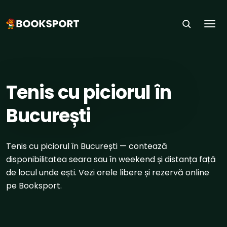
Togg
ACASĂ
›
SPORTURI
›
TENIS CU PICIORUL
›
BUCUREȘTI
Tenis cu piciorul în
București
Tenis cu piciorul în București — contează
disponibilitatea seara sau în weekend și distanța față
de locul unde ești. Vezi orele libere și rezervă online
pe Booksport.