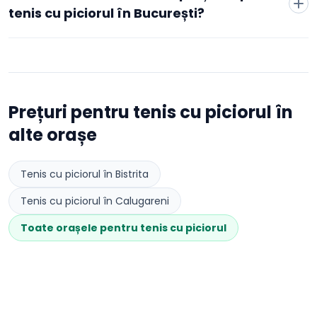
tenis cu piciorul în București?
Prețuri pentru
tenis cu piciorul
în
alte orașe
Tenis cu piciorul
în
Bistrita
Tenis cu piciorul
în
Calugareni
Toate orașele pentru
tenis cu piciorul