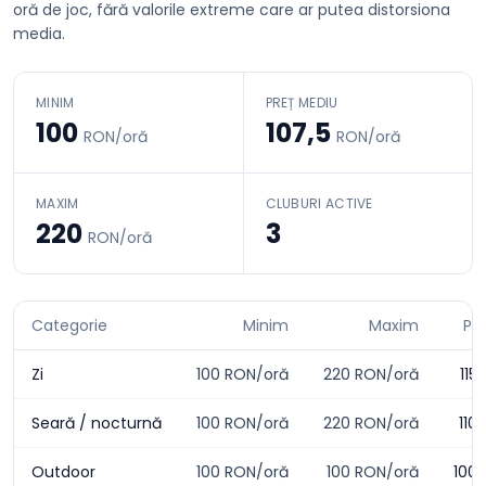
oră de joc, fără valorile extreme care ar putea distorsiona
media.
MINIM
PREȚ MEDIU
100
107,5
RON/oră
RON/oră
MAXIM
CLUBURI ACTIVE
220
3
RON/oră
Categorie
Minim
Maxim
Pr
Zi
100
RON/oră
220
RON/oră
115
Seară / nocturnă
100
RON/oră
220
RON/oră
110
Outdoor
100
RON/oră
100
RON/oră
100