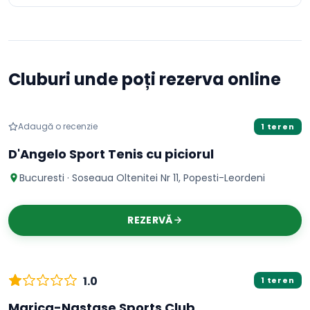
Cluburi unde poți rezerva online
Tenis cu piciorul
Adaugă o recenzie
1 teren
D'Angelo Sport Tenis cu piciorul
Bucuresti · Soseaua Oltenitei Nr 11, Popesti-Leordeni
REZERVĂ
Tenis cu piciorul
1.0
1 teren
Marica-Nastase Sports Club