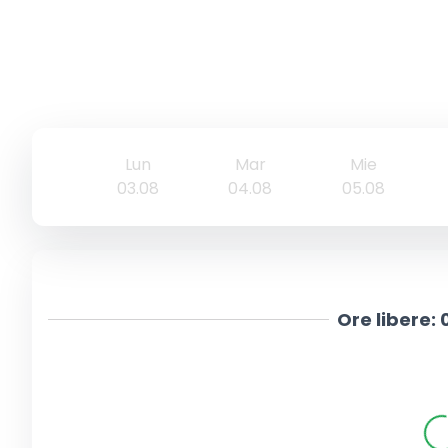
Lun
Mar
Mie
03.08
04.08
05.08
Ore libere: