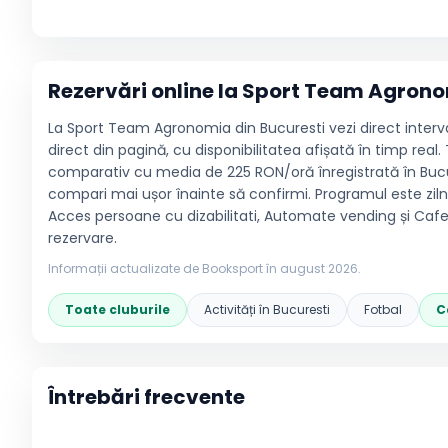
Rezervări online la
Sport Team Agron
La Sport Team Agronomia din Bucuresti vezi direct intervale
direct din pagină, cu disponibilitatea afișată în timp real
comparativ cu media de 225 RON/oră înregistrată în Bucure
compari mai ușor înainte să confirmi. Programul este zilnic,
Acces persoane cu dizabilitati, Automate vending și Cafe
rezervare.
Informații actualizate de Booksport în
august 2026
.
Toate cluburile
Activități în
Bucuresti
Fotbal
C
Întrebări frecvente