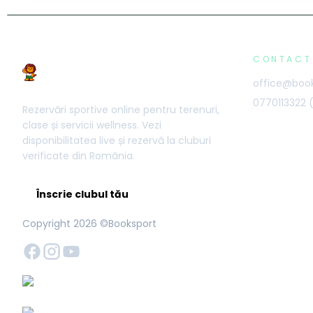
CONTACT
office@book
0770113322
Rezervări sportive online pentru terenuri,
clase și servicii wellness. Vezi
disponibilitatea live și rezervă la cluburi
verificate din România.
Înscrie clubul tău
Copyright
2026
©Booksport