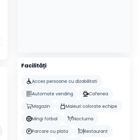
Facilități
Acces persoane cu dizabilitati
Automate vending
Cafenea
Magazin
Maieuri colorate echipe
Mingi fotbal
Nocturna
Parcare cu plata
Restaurant