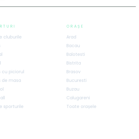
RTURI
ORAȘE
 cluburile
Arad
s
Bacau
al
Balotesti
l
Bistrita
 cu piciorul
Brasov
s de masa
Bucuresti
ol
Buzau
all
Calugareni
 sporturile
Toate orașele