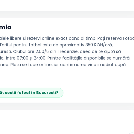
omia
le libere și rezervi online exact când ai timp. Poți rezerva Fotba
. Tariful pentru fotbal este de aproximativ 350 RON/oră,
sti. Clubul are 2.00/5 din 1 recenzie, ceea ce te ajută să
 între 07:00 și 24:00. Printre facilitățile disponibile se numără
nea. Plata se face online, iar confirmarea vine imediat după
ât costă
fotbal
în
Bucuresti
?