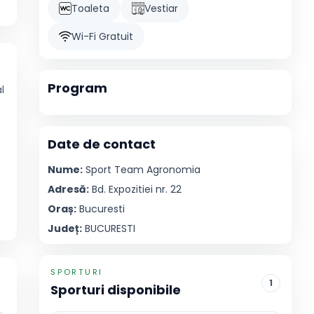
Toaleta
Vestiar
Wi-Fi Gratuit
Program
l
Date de contact
Nume:
Sport Team
Agronomia
Adresă:
Bd. Expozitiei nr. 22
Oraș:
Bucuresti
Județ:
BUCURESTI
SPORTURI
1
Sporturi disponibile