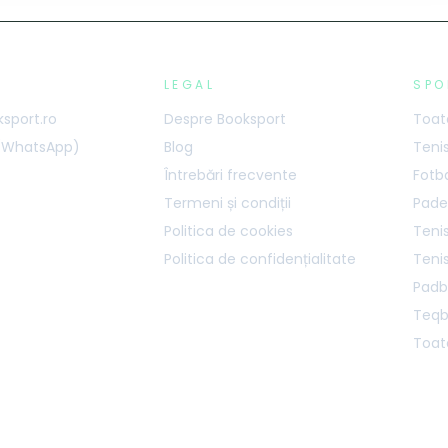
LEGAL
SPO
sport.ro
Despre Booksport
Toate
 (WhatsApp)
Blog
Teni
Întrebări frecvente
Fotb
Termeni și condiții
Pade
Politica de cookies
Tenis
Politica de confidențialitate
Teni
Padb
Teqb
Toate