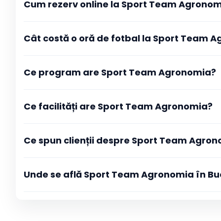
Cum rezerv online la Sport Team Agrono
La Sport Team Agronomia rezervarea se face direct din pa
Cât costă o oră de fotbal la Sport Team 
sportul, vezi programul actualizat în timp real și selectezi
online, iar după ce tranzacția este aprobată primești ime
cu toate detaliile rezervării.
Ce program are Sport Team Agronomia?
Ce facilități are Sport Team Agronomia?
Ce spun clienții despre Sport Team Agro
Unde se află Sport Team Agronomia în Bu