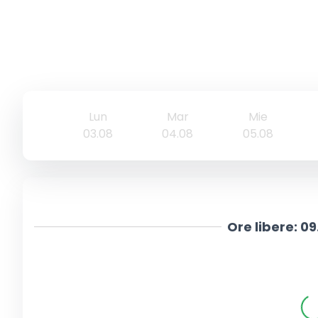
Lun
Mar
Mie
03.08
04.08
05.08
Ore libere:
09