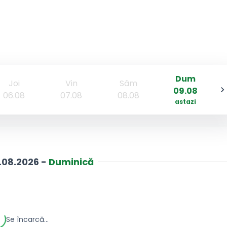
Dum
Joi
Vin
Sâm
09.08
06.08
07.08
08.08
astazi
.08.2026
-
Duminică
Se încarcă...