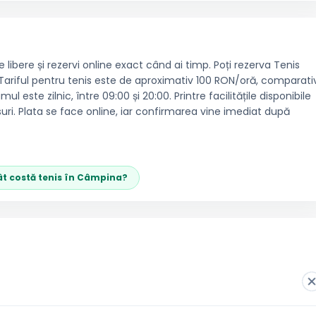
libere și rezervi online exact când ai timp. Poți rezerva Tenis
l. Tariful pentru tenis este de aproximativ 100 RON/oră, comparati
este zilnic, între 09:00 și 20:00. Printre facilitățile disponibile
ri. Plata se face online, iar confirmarea vine imediat după
ât costă
tenis
în
Câmpina
?
a clubului, fără telefon sau mesaje către recepție. Alegi sportul