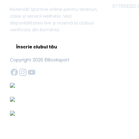
0770113322
Rezervări sportive online pentru terenuri,
clase și servicii wellness. Vezi
disponibilitatea live și rezervă la cluburi
verificate din România.
Înscrie clubul tău
Copyright
2026
©Booksport