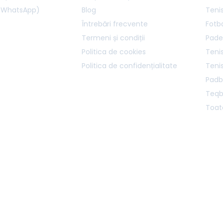
 (WhatsApp)
Blog
Teni
Întrebări frecvente
Fotb
Termeni și condiții
Pade
Politica de cookies
Tenis
Politica de confidențialitate
Teni
Padb
Teqb
Toate