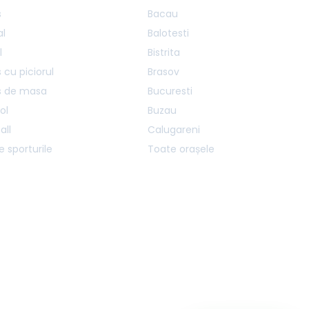
s
Bacau
al
Balotesti
l
Bistrita
 cu piciorul
Brasov
s de masa
Bucuresti
ol
Buzau
all
Calugareni
 sporturile
Toate orașele