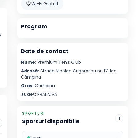
Wi-Fi Gratuit
Program
v
Date de contact
Nume:
Premium
Tenis Club
Adresă:
Strada Nicolae Grigorescu nr. 17, loc.
Câmpina
Oraș:
Câmpina
Județ:
PRAHOVA
SPORTURI
1
Sporturi disponibile
,
Tenis
→