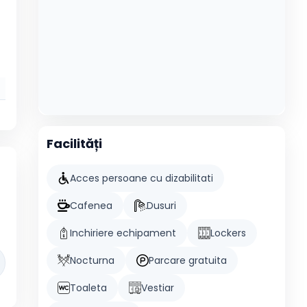
Facilități
Acces persoane cu dizabilitati
Cafenea
Dusuri
Inchiriere echipament
Lockers
Nocturna
Parcare gratuita
Toaleta
Vestiar