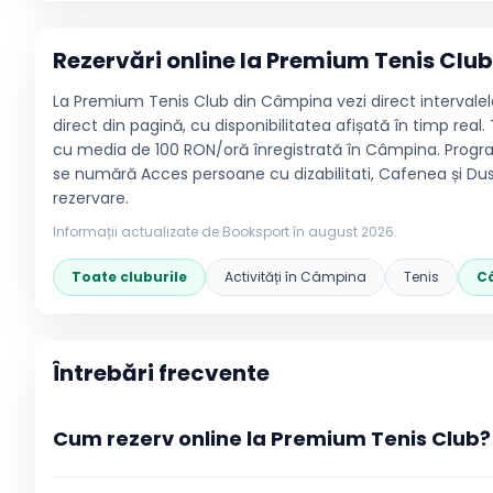
Rezervări online la
Premium Tenis Club
La Premium Tenis Club din Câmpina vezi direct intervalele 
direct din pagină, cu disponibilitatea afișată în timp rea
cu media de 100 RON/oră înregistrată în Câmpina. Programul 
se numără Acces persoane cu dizabilitati, Cafenea și Dusu
rezervare.
Informații actualizate de Booksport în
august 2026
.
Toate cluburile
Activități în
Câmpina
Tenis
C
Întrebări frecvente
Cum rezerv online la Premium Tenis Club?
La Premium Tenis Club rezervarea se face direct din pagin