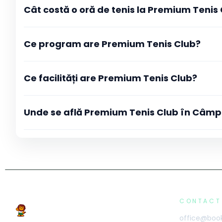
Cât costă o oră de tenis la Premium Tenis
vezi programul actualizat în timp real și selectezi interval
după ce tranzacția este aprobată primești imediat o conf
detaliile rezervării.
Ce program are Premium Tenis Club?
Ce facilități are Premium Tenis Club?
Unde se află Premium Tenis Club în Câmp
CONTACT
office@book