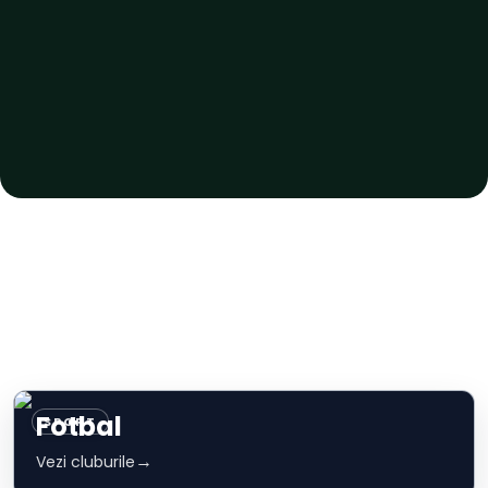
Fotbal
SPORT
→
Vezi cluburile