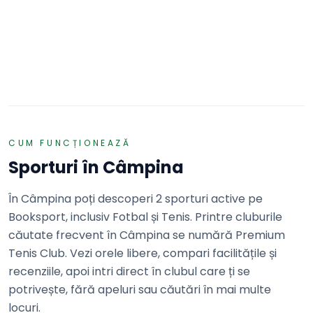
Premium Tenis Club
Câmpina · Strada Nicolae Grigorescu nr. 17, loc. Câmpina
REZERVĂ
CUM FUNCȚIONEAZĂ
Sporturi în
Câmpina
În Câmpina poți descoperi 2 sporturi active pe
Booksport, inclusiv Fotbal și Tenis. Printre cluburile
căutate frecvent în Câmpina se numără Premium
Tenis Club. Vezi orele libere, compari facilitățile și
recenziile, apoi intri direct în clubul care ți se
potrivește, fără apeluri sau căutări în mai multe
locuri.