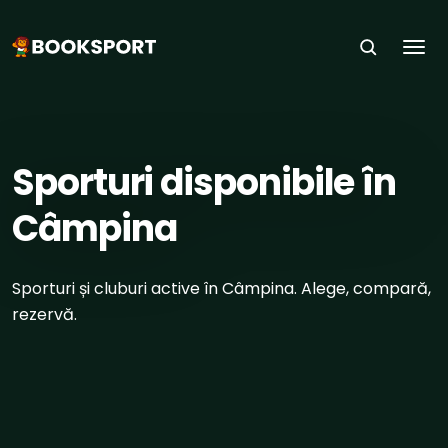
Togg
ACASĂ
›
ORAȘE
›
CÂMPINA
Sporturi disponibile în
Câmpina
Sporturi și cluburi active în Câmpina. Alege, compară,
rezervă.