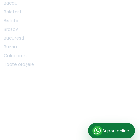
Bacau
Balotesti
Bistrita
Brasov
Bucuresti
Buzau
Calugareni
Toate orașele
BOOKSPORTSAPP SRL · CUI 40587207 · J40/1468/2019 · Șos. Mihai Bravu 227B,
Sector 3, București, 030301
SERVER:
PRODUCTION-1
Suport online