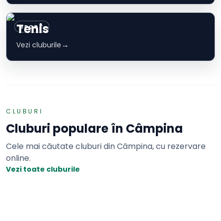
Tenis
SPORT
→
Vezi cluburile
CLUBURI
Cluburi populare în
Câmpina
Cele mai căutate cluburi din
Câmpina
, cu rezervare
online.
Vezi toate cluburile
Tenis
TERENURI IN BALON
Adaugă o recenzie
2 terenuri