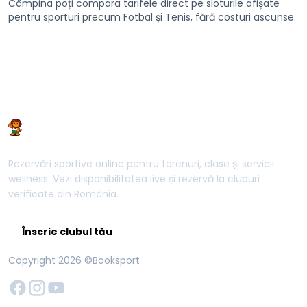
Câmpina poți compara tarifele direct pe sloturile afișate
pentru sporturi precum Fotbal și Tenis, fără costuri ascunse.
Rezervări sportive online pentru terenuri, clase și servicii
wellness. Vezi disponibilitatea live și rezervă la cluburi
verificate din România.
Înscrie clubul tău
Copyright
2026
©Booksport