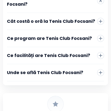
Focsani?
La Tenis Club Focsani rezervarea se face direct din
Cât costă o oră la Tenis Club Focsani?
pagina clubului, fără telefon sau mesaje către recepție.
Alegi sportul, vezi programul actualizat în timp real și
selectezi intervalul orar care îți convine. Confirmarea se
face prin plată online, iar după ce tranzacția este
Ce program are Tenis Club Focsani?
aprobată primești imediat o confirmare în contul tău
Booksport și pe adresa de email, cu toate detaliile
rezervării.
Ce facilități are Tenis Club Focsani?
Unde se află Tenis Club Focsani?