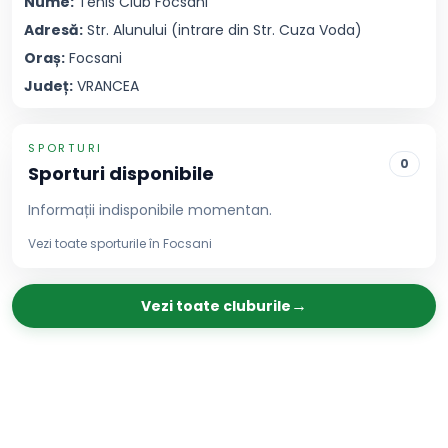
Nume:
Tenis Club
Focsani
Adresă:
Str. Alunului (intrare din Str. Cuza Voda)
Oraș:
Focsani
Județ:
VRANCEA
SPORTURI
0
Sporturi disponibile
Informații indisponibile momentan.
Vezi toate sporturile în
Focsani
→
Vezi toate cluburile