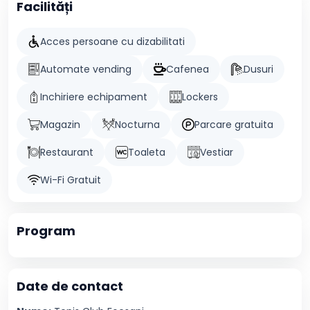
Facilități
Acces persoane cu dizabilitati
Automate vending
Cafenea
Dusuri
Inchiriere echipament
Lockers
Magazin
Nocturna
Parcare gratuita
Restaurant
Toaleta
Vestiar
Wi-Fi Gratuit
Program
Date de contact