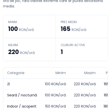
oră de joc, fără valorile extreme care ar putea distorsiona
media.
MINIM
PREȚ MEDIU
100
165
RON/oră
RON/oră
MAXIM
CLUBURI ACTIVE
220
1
RON/oră
Categorie
Minim
Maxim
Pr
Zi
100
RON/oră
220
RON/oră
165
Seară / nocturnă
100
RON/oră
220
RON/oră
165
Indoor / acoperit
150
RON/oră
220
RON/oră
180