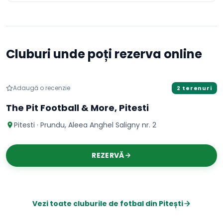
Cluburi unde poți rezerva online
Fotbal
PERMITE REZERVARE CU AVANS - 100 LEI ; DOAR DE 2 ORE
Adaugă o recenzie
2 terenuri
The Pit Football & More, Pitesti
Pitesti · Prundu, Aleea Anghel Saligny nr. 2
REZERVĂ
Vezi toate cluburile de
fotbal
din
Pitești