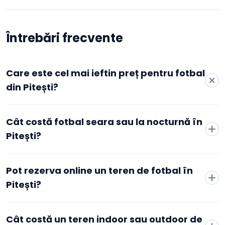
Întrebări frecvente
Care este cel mai ieftin preț pentru fotbal
din Pitești?
Cele mai accesibile tarife active pentru fotbal în Pitești
Cât costă fotbal seara sau la nocturnă în
pornesc de la 100 RON/oră, la The Pit Football & More, Pitesti,
conform datelor agregate de Booksport din cluburile active
Pitești?
din oraș. Prețul minim depinde de club, de zonă și de
intervalul orar ales — de obicei orele de dimineață și de la
mijlocul săptămânii sunt mai accesibile decât cele de seară
Pot rezerva online un teren de fotbal în
sau de weekend. Pentru tarifele exacte și disponibilitatea în
Pitești?
timp real, poți compara direct cluburile listate pe această
pagină.
Cât costă un teren indoor sau outdoor de