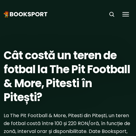
Togg
ACASĂ
›
SPORTURI
›
FOTBAL
›
PITEȘTI
Cât costă un teren de
fotbal la The Pit Football
& More, Pitesti în
Pitești?
La The Pit Football & More, Pitesti din Pitești, un teren
de fotbal costă între 100 și 220 RON/oră, în funcție de
zonă, interval orar și disponibilitate. Date Booksport,