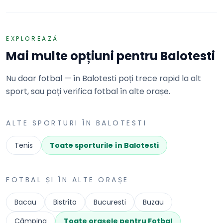
EXPLOREAZĂ
Mai multe opțiuni pentru
Balotesti
Nu doar fotbal — în Balotesti poți trece rapid la alt
sport, sau poți verifica fotbal în alte orașe.
ALTE SPORTURI ÎN
BALOTESTI
Tenis
Toate sporturile în
Balotesti
FOTBAL
ȘI ÎN ALTE ORAȘE
Bacau
Bistrita
Bucuresti
Buzau
Câmpina
Toate orașele pentru
Fotbal