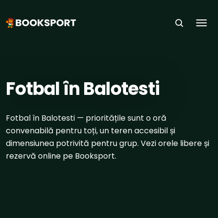
Togg
ACASĂ
›
SPORTURI
›
FOTBAL
›
BALOTESTI
Fotbal în Balotesti
Fotbal în Balotesti — prioritățile sunt o oră
convenabilă pentru toți, un teren accesibil și
dimensiunea potrivită pentru grup. Vezi orele libere și
rezervă online pe Booksport.