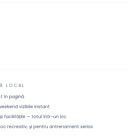
Ă LOCAL
ect în pagină
weekend vizibile instant
i facilitățile — totul într-un loc
joc recreativ, și pentru antrenament serios