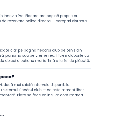
ub Innovia Pro. Fiecare are pagină proprie cu
ea de rezervare online directă — compari distanța
icate clar pe pagina fiecărui club de tenis din
ă joci iarna sau pe vreme rea, filtrezi cluburile cu
 obicei o opțiune mai ieftină și la fel de plăcută.
Napoca?
i, dacă mai există intervale disponibile.
cu sistemul fiecărui club — ce este marcat liber
imentară. Plata se face online, iar confirmarea