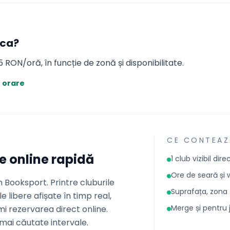
oca
?
5 RON/oră, în funcție de zonă și disponibilitate.
e orare
CE CONTEAZ
re online rapidă
1 club vizibil dir
Ore de seară și 
n Booksport. Printre cluburile
Suprafața, zona ș
e libere afișate în timp real,
Merge și pentru 
rmi rezervarea direct online.
mai căutate intervale.