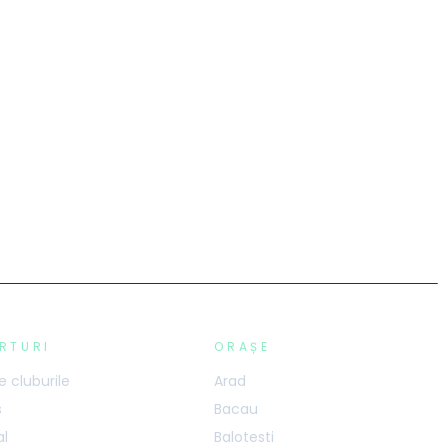
RTURI
ORAȘE
 cluburile
Arad
s
Bacau
al
Balotesti