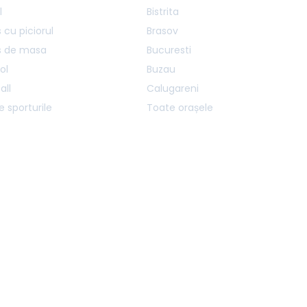
l
Bistrita
 cu piciorul
Brasov
s de masa
Bucuresti
ol
Buzau
all
Calugareni
 sporturile
Toate orașele
SERVER:
PRODUCTION-1