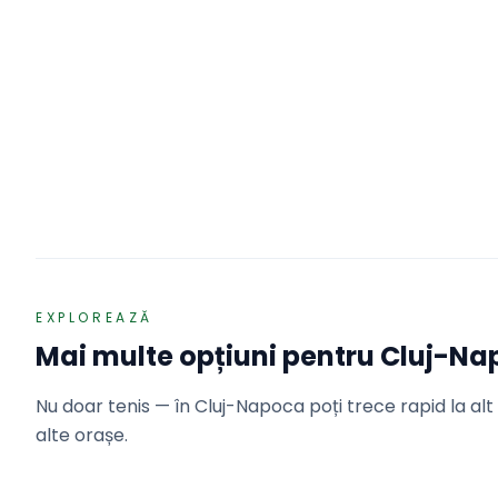
Tenis
Adaugă o recenzie
3 terenuri
Tenis Club Innovia Pro
Cluj-Napoca · Str. 1 Decembrie 1918, nr.142
REZERVĂ
EXPLOREAZĂ
Mai multe opțiuni pentru
Cluj-Na
Nu doar tenis — în Cluj-Napoca poți trece rapid la alt s
alte orașe.