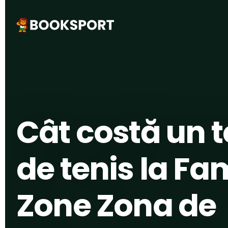
ACASĂ
›
SPORTURI
›
TENIS
›
ROSIORI DE VEDE
Cât costă un 
de tenis la Fa
Zone Zona de