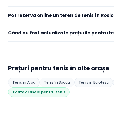
depinde de club, de zonă și de intervalul orar ales — de obi
sunt mai accesibile decât cele de seară sau de weekend. Pen
real, poți compara direct cluburile listate pe această pagină
Pot rezerva online un teren de tenis în Rosi
Când au fost actualizate prețurile pentru te
Prețuri pentru
tenis
în alte orașe
Tenis
în
Arad
Tenis
în
Bacau
Tenis
în
Balotesti
Toate orașele pentru
tenis