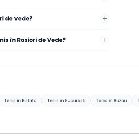
cei orele de dimineață și de la mijlocul săptămânii
tru tarifele exacte și disponibilitatea în timp
.
ori de Vede?
nis în Rosiori de Vede?
Tenis
în
Bistrita
Tenis
în
Bucuresti
Tenis
în
Buzau