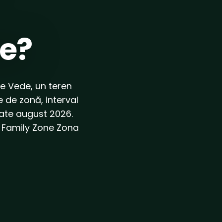
de?
e Vede, un teren
e de zonă, interval
zate august 2026.
a Family Zone Zona