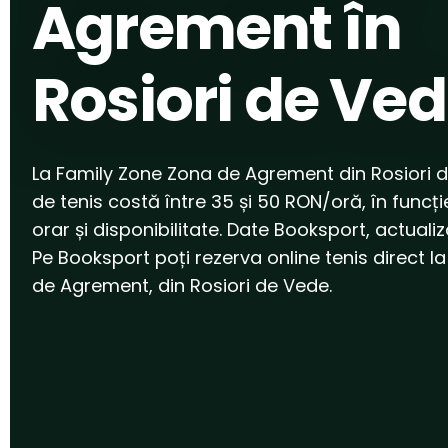
Agrement în
Rosiori de Ve
La Family Zone Zona de Agrement din Rosiori d
de tenis costă între 35 și 50 RON/oră, în funcți
orar și disponibilitate. Date Booksport, actuali
Pe Booksport poți rezerva online tenis direct l
de Agrement, din Rosiori de Vede.