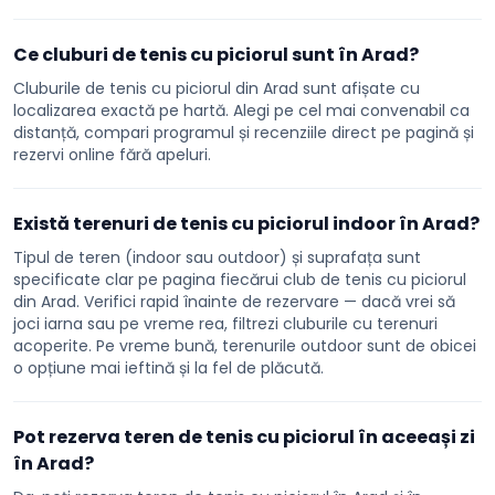
Ce cluburi de tenis cu piciorul sunt în Arad?
Cluburile de tenis cu piciorul din Arad sunt afișate cu
localizarea exactă pe hartă. Alegi pe cel mai convenabil ca
distanță, compari programul și recenziile direct pe pagină și
rezervi online fără apeluri.
Există terenuri de tenis cu piciorul indoor în Arad?
Tipul de teren (indoor sau outdoor) și suprafața sunt
specificate clar pe pagina fiecărui club de tenis cu piciorul
din Arad. Verifici rapid înainte de rezervare — dacă vrei să
joci iarna sau pe vreme rea, filtrezi cluburile cu terenuri
acoperite. Pe vreme bună, terenurile outdoor sunt de obicei
o opțiune mai ieftină și la fel de plăcută.
Pot rezerva teren de tenis cu piciorul în aceeași zi
în Arad?