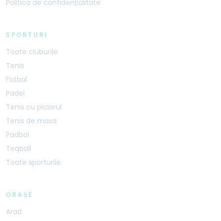
Politica de confidențialitate
SPORTURI
Toate cluburile
Tenis
Fotbal
Padel
Tenis cu piciorul
Tenis de masa
Padbol
Teqball
Toate sporturile
ORAȘE
Arad